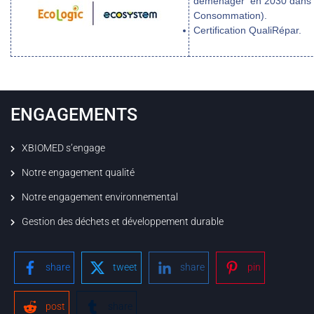
déménager en 2030 dans 
Consommation).
Certification QualiRépar.
ENGAGEMENTS
XBIOMED s’engage
Notre engagement qualité
Notre engagement environnemental
Gestion des déchets et développement durable
share
tweet
share
pin
post
share