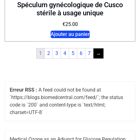
Spéculum gynécologique de Cusco
stérile à usage unique
€
25.00
Ajouter au panier
1
2
3
4
5
6
7
→
Erreur RSS :
A feed could not be found at
`https://blogs.biomedcentral.com/feed/`; the status
code is `200` and content-type is `text/html;
charset=UTF-8`
Medical Ozone as an Adjunct for Glucose Regulation