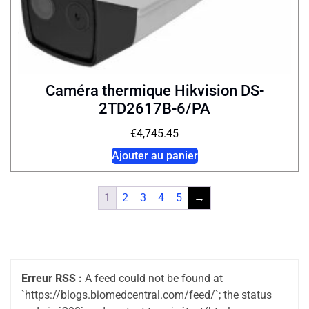
Caméra thermique Hikvision DS-
2TD2617B-6/PA
€
4,745.45
Ajouter au panier
1
2
3
4
5
→
Erreur RSS :
A feed could not be found at
`https://blogs.biomedcentral.com/feed/`; the status