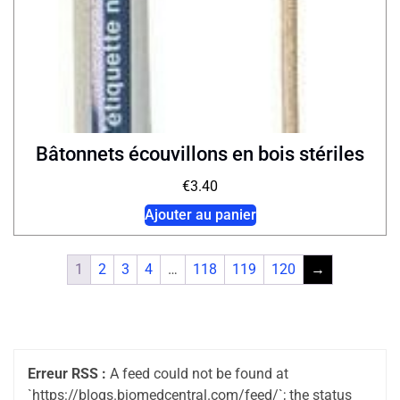
Bâtonnets écouvillons en bois stériles
€
3.40
Ajouter au panier
1
2
3
4
…
118
119
120
→
Erreur RSS :
A feed could not be found at
`https://blogs.biomedcentral.com/feed/`; the status