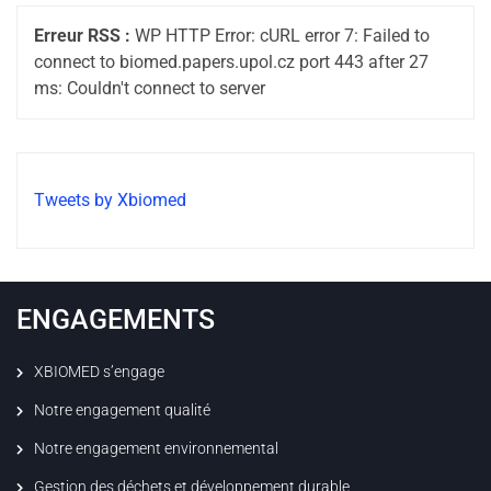
Erreur RSS :
WP HTTP Error: cURL error 7: Failed to
connect to biomed.papers.upol.cz port 443 after 27
ms: Couldn't connect to server
Tweets by Xbiomed
ENGAGEMENTS
XBIOMED s’engage
Notre engagement qualité
Notre engagement environnemental
Gestion des déchets et développement durable