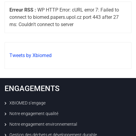
Erreur RSS :
WP HTTP Error: cURL error 7: Failed to
connect to biomed.papers.upol.cz port 443 after 27
ms: Couldn't connect to server
Tweets by Xbiomed
ENGAGEMENTS
XBIOMED s’engage
Notre engagement qualité
Notre engagement environnemental
Gestion des déchets et développement durable