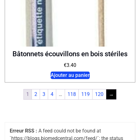
Bâtonnets écouvillons en bois stériles
€
3.40
Ajouter au panier
1
2
3
4
…
118
119
120
→
Erreur RSS :
A feed could not be found at
`https://blogs.biomedcentral.com/feed/`; the status