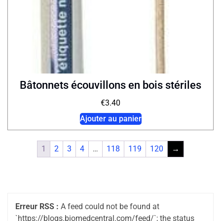
Bâtonnets écouvillons en bois stériles
€
3.40
Ajouter au panier
1
2
3
4
…
118
119
120
→
Erreur RSS :
A feed could not be found at
`https://blogs.biomedcentral.com/feed/`; the status