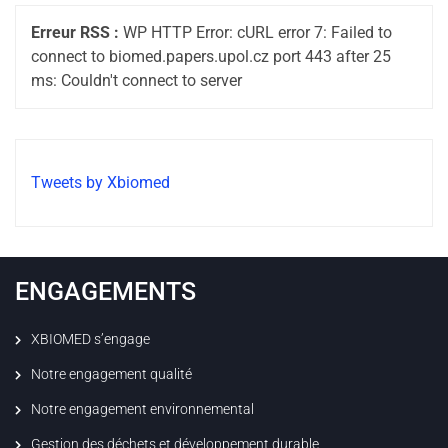
Erreur RSS :
WP HTTP Error: cURL error 7: Failed to
connect to biomed.papers.upol.cz port 443 after 25
ms: Couldn't connect to server
Tweets by Xbiomed
ENGAGEMENTS
XBIOMED s’engage
Notre engagement qualité
Notre engagement environnemental
Gestion des déchets et développement durable