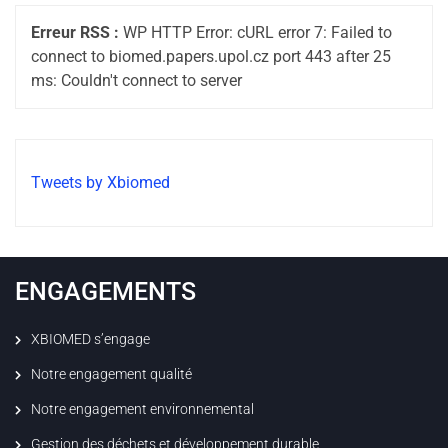
Erreur RSS :
WP HTTP Error: cURL error 7: Failed to
connect to biomed.papers.upol.cz port 443 after 25
ms: Couldn't connect to server
Tweets by Xbiomed
ENGAGEMENTS
XBIOMED s’engage
Notre engagement qualité
Notre engagement environnemental
Gestion des déchets et développement durable