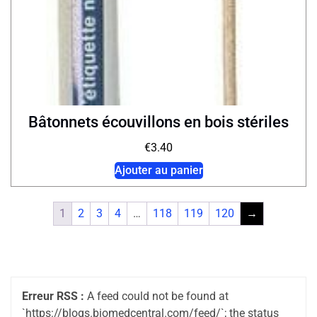
Bâtonnets écouvillons en bois stériles
€
3.40
Ajouter au panier
1
2
3
4
…
118
119
120
→
Erreur RSS :
A feed could not be found at
`https://blogs.biomedcentral.com/feed/`; the status