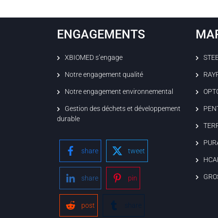
ENGAGEMENTS
MA
XBIOMED s’engage
STE
Notre engagement qualité
RAY
Notre engagement environnemental
OPT
Gestion des déchets et développement
PEN
durable
TER
PUR
share
tweet
HCA
GRO
share
pin
post
share