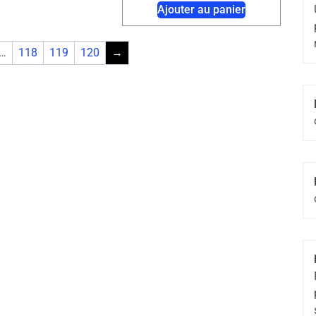
Ajouter au panier
…
118
119
120
→