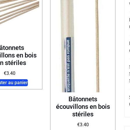
âtonnets
llons en bois
n stériles
€
3.40
uter au panier
Bâtonnets
écouvillons en bois
stériles
€
3.40