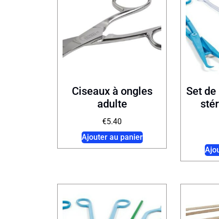
Ciseaux à ongles
Set de 
adulte
sté
€
5.40
Ajouter au panier
Ajo