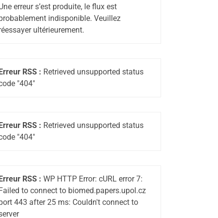
Une erreur s’est produite, le flux est
probablement indisponible. Veuillez
réessayer ultérieurement.
Erreur RSS :
Retrieved unsupported status
code "404"
Erreur RSS :
Retrieved unsupported status
code "404"
Erreur RSS :
WP HTTP Error: cURL error 7:
Failed to connect to biomed.papers.upol.cz
port 443 after 25 ms: Couldn't connect to
server