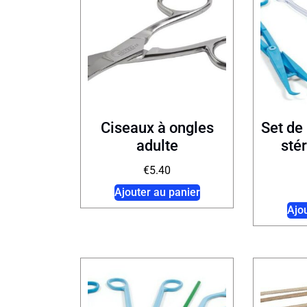
Ciseaux à ongles
Set de 
adulte
sté
€
5.40
Ajouter au panier
Ajo