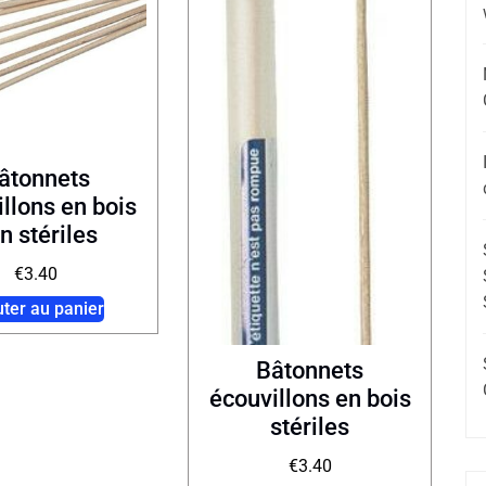
âtonnets
llons en bois
n stériles
€
3.40
uter au panier
Bâtonnets
écouvillons en bois
stériles
€
3.40