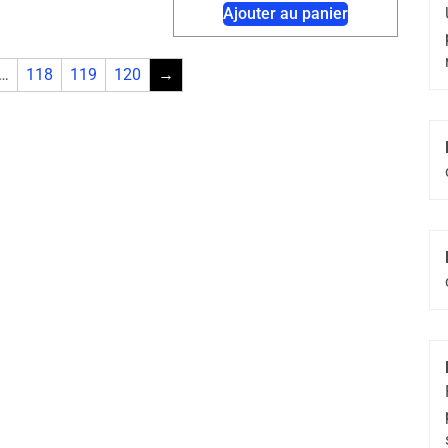
Ajouter au panier
…
118
119
120
→