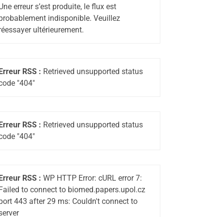
Une erreur s’est produite, le flux est
probablement indisponible. Veuillez
réessayer ultérieurement.
Erreur RSS :
Retrieved unsupported status
code "404"
Erreur RSS :
Retrieved unsupported status
code "404"
Erreur RSS :
WP HTTP Error: cURL error 7:
Failed to connect to biomed.papers.upol.cz
port 443 after 29 ms: Couldn't connect to
server