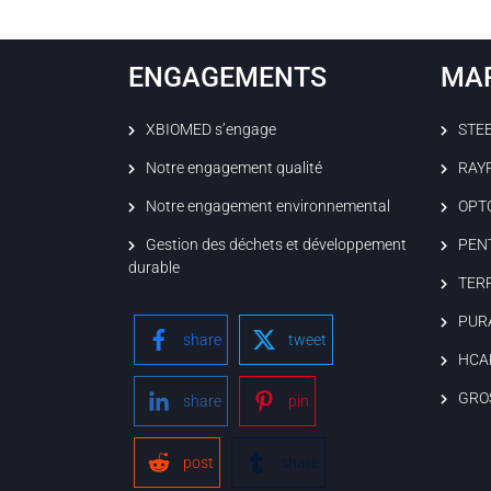
ENGAGEMENTS
MA
XBIOMED s’engage
STE
Notre engagement qualité
RAY
Notre engagement environnemental
OPT
Gestion des déchets et développement
PEN
durable
TER
PUR
share
tweet
HCA
GRO
share
pin
post
share