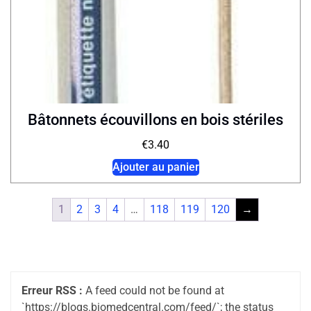
Bâtonnets écouvillons en bois stériles
€
3.40
Ajouter au panier
1
2
3
4
…
118
119
120
→
Erreur RSS :
A feed could not be found at
`https://blogs.biomedcentral.com/feed/`; the status