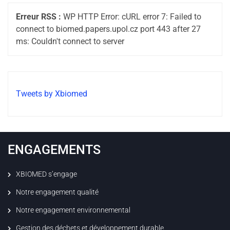
Erreur RSS :
WP HTTP Error: cURL error 7: Failed to
connect to biomed.papers.upol.cz port 443 after 27
ms: Couldn't connect to server
Tweets by Xbiomed
ENGAGEMENTS
XBIOMED s’engage
Notre engagement qualité
Notre engagement environnemental
Gestion des déchets et développement durable