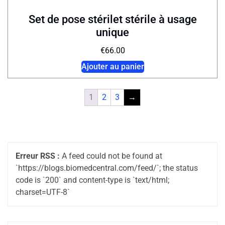
Set de pose stérilet stérile à usage
unique
€
66.00
Ajouter au panier
1
2
3
→
Erreur RSS :
A feed could not be found at
`https://blogs.biomedcentral.com/feed/`; the status
code is `200` and content-type is `text/html;
charset=UTF-8`