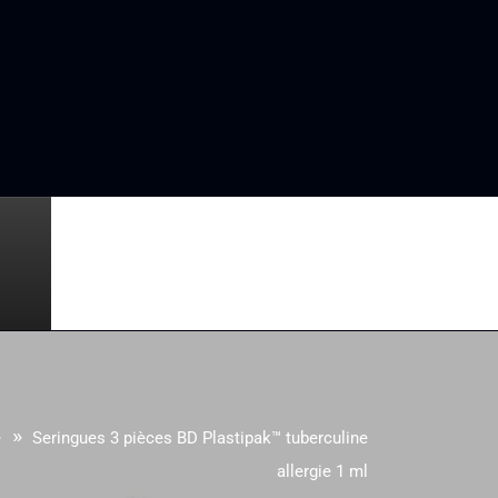
 »
Seringues 3 pièces BD Plastipak™ tuberculine
allergie 1 ml