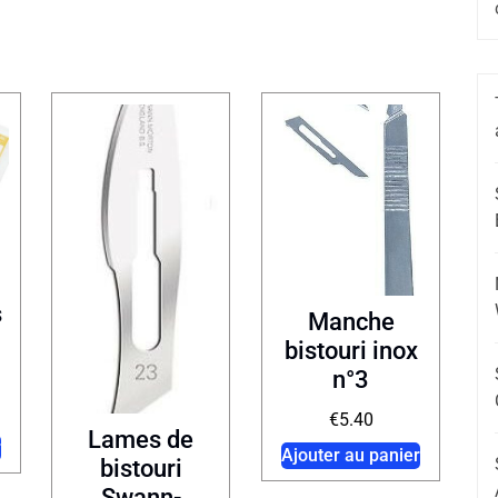
s
Manche
bistouri inox
n°3
€
5.40
Lames de
r
Ajouter au panier
bistouri
Swann-