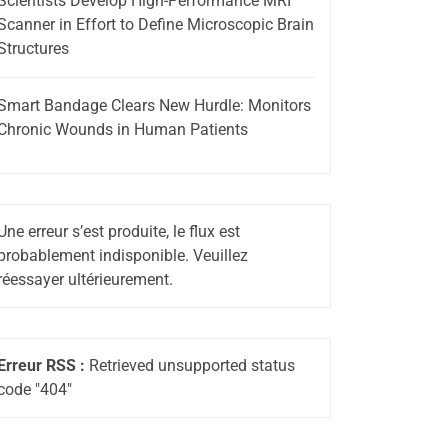
Scientists Develop High-Performance MRI
Scanner in Effort to Define Microscopic Brain
Structures
Smart Bandage Clears New Hurdle: Monitors
Chronic Wounds in Human Patients
Une erreur s’est produite, le flux est
probablement indisponible. Veuillez
réessayer ultérieurement.
Erreur RSS :
Retrieved unsupported status
code "404"