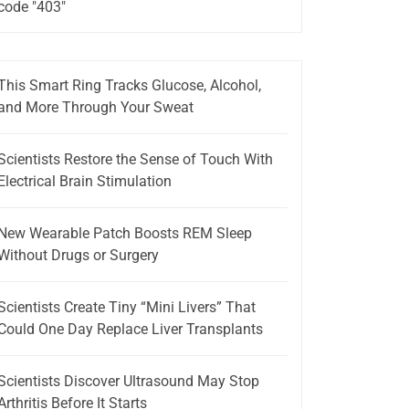
code "403"
This Smart Ring Tracks Glucose, Alcohol,
and More Through Your Sweat
Scientists Restore the Sense of Touch With
Electrical Brain Stimulation
New Wearable Patch Boosts REM Sleep
Without Drugs or Surgery
Scientists Create Tiny “Mini Livers” That
Could One Day Replace Liver Transplants
Scientists Discover Ultrasound May Stop
Arthritis Before It Starts