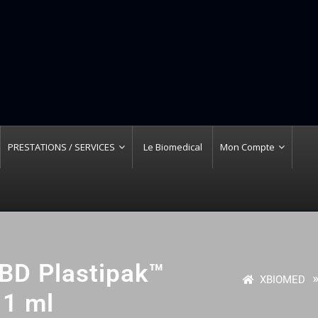
PRESTATIONS / SERVICES
Le Biomedical
Mon Compte
 BD Plastipak™
»
XBIOMED
 1 ml