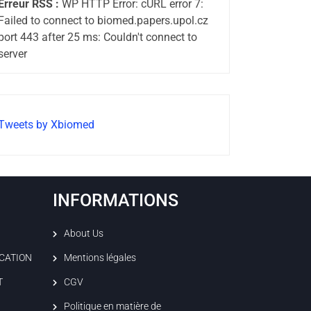
Erreur RSS :
WP HTTP Error: cURL error 7:
Failed to connect to biomed.papers.upol.cz
port 443 after 25 ms: Couldn't connect to
server
Tweets by Xbiomed
INFORMATIONS
About Us
ICATION
Mentions légales
T
CGV
Politique en matière de