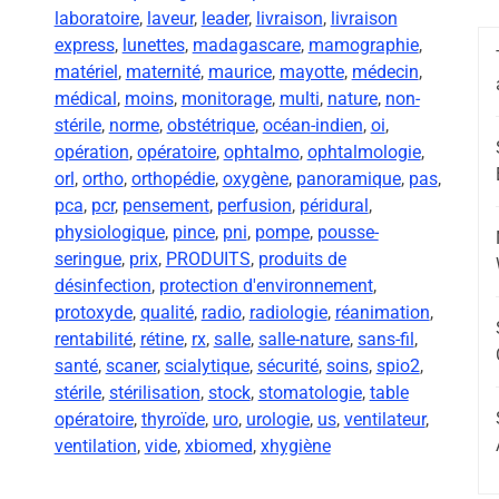
laboratoire
,
laveur
,
leader
,
livraison
,
livraison
express
,
lunettes
,
madagascare
,
mamographie
,
matériel
,
maternité
,
maurice
,
mayotte
,
médecin
,
médical
,
moins
,
monitorage
,
multi
,
nature
,
non-
stérile
,
norme
,
obstétrique
,
océan-indien
,
oi
,
opération
,
opératoire
,
ophtalmo
,
ophtalmologie
,
orl
,
ortho
,
orthopédie
,
oxygène
,
panoramique
,
pas
,
pca
,
pcr
,
pensement
,
perfusion
,
péridural
,
physiologique
,
pince
,
pni
,
pompe
,
pousse-
seringue
,
prix
,
PRODUITS
,
produits de
désinfection
,
protection d'environnement
,
protoxyde
,
qualité
,
radio
,
radiologie
,
réanimation
,
rentabilité
,
rétine
,
rx
,
salle
,
salle-nature
,
sans-fil
,
santé
,
scaner
,
scialytique
,
sécurité
,
soins
,
spio2
,
stérile
,
stérilisation
,
stock
,
stomatologie
,
table
opératoire
,
thyroïde
,
uro
,
urologie
,
us
,
ventilateur
,
ventilation
,
vide
,
xbiomed
,
xhygiène