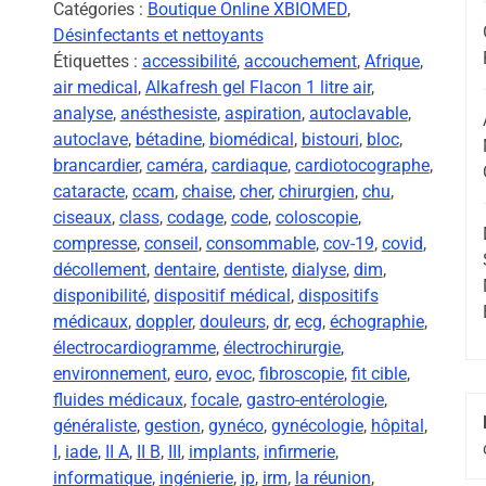
Catégories :
Boutique Online XBIOMED
,
Désinfectants et nettoyants
Étiquettes :
accessibilité
,
accouchement
,
Afrique
,
air medical
,
Alkafresh gel Flacon 1 litre air
,
analyse
,
anésthesiste
,
aspiration
,
autoclavable
,
autoclave
,
bétadine
,
biomédical
,
bistouri
,
bloc
,
brancardier
,
caméra
,
cardiaque
,
cardiotocographe
,
cataracte
,
ccam
,
chaise
,
cher
,
chirurgien
,
chu
,
ciseaux
,
class
,
codage
,
code
,
coloscopie
,
compresse
,
conseil
,
consommable
,
cov-19
,
covid
,
décollement
,
dentaire
,
dentiste
,
dialyse
,
dim
,
disponibilité
,
dispositif médical
,
dispositifs
médicaux
,
doppler
,
douleurs
,
dr
,
ecg
,
échographie
,
électrocardiogramme
,
électrochirurgie
,
environnement
,
euro
,
evoc
,
fibroscopie
,
fit cible
,
fluides médicaux
,
focale
,
gastro-entérologie
,
généraliste
,
gestion
,
gynéco
,
gynécologie
,
hôpital
,
I
,
iade
,
II A
,
II B
,
III
,
implants
,
infirmerie
,
informatique
,
ingénierie
,
ip
,
irm
,
la réunion
,