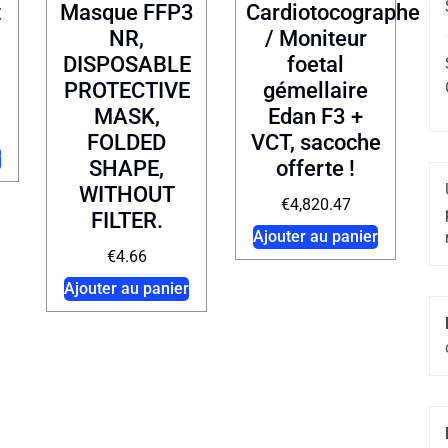
t
Masque FFP3
Cardiotocographe
NR,
/ Moniteur
DISPOSABLE
foetal
PROTECTIVE
gémellaire
MASK,
Edan F3 +
FOLDED
VCT, sacoche
r
SHAPE,
offerte !
WITHOUT
€
4,820.47
FILTER.
Ajouter au panier
€
4.66
Ajouter au panier