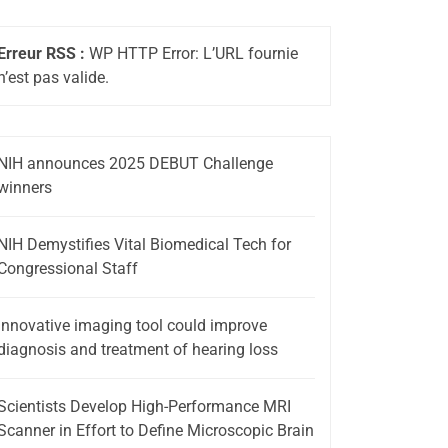
Erreur RSS :
WP HTTP Error: L’URL fournie
n’est pas valide.
NIH announces 2025 DEBUT Challenge
winners
NIH Demystifies Vital Biomedical Tech for
Congressional Staff
Innovative imaging tool could improve
diagnosis and treatment of hearing loss
Scientists Develop High-Performance MRI
Scanner in Effort to Define Microscopic Brain