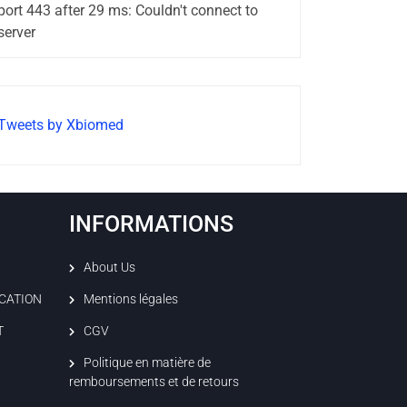
port 443 after 29 ms: Couldn't connect to
server
Tweets by Xbiomed
INFORMATIONS
About Us
ICATION
Mentions légales
T
CGV
Politique en matière de
remboursements et de retours