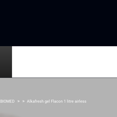
» »
XBIOMED
Alkafresh gel Flacon 1 litre airless