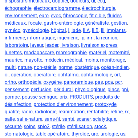
dispositifs médicaux
,
doppler
,
douleurs
,
dr
,
ecg
,
échographie
,
électrocardiogramme
,
électrochirurgie
,
environnement
,
euro
,
evoc
,
fibroscopie
,
fit cible
,
fluides
médicaux
,
focale
,
gastro-entérologie
,
généraliste
,
gestion
,
gynéco
,
gynécologie
,
hôpital
,
I
,
iade
,
II A
,
II B
,
III
,
implants
,
infirmerie
,
informatique
,
ingénierie
,
ip
,
irm
,
la réunion
,
laboratoire
,
laveur
,
leader
,
livraison
,
livraison express
,
lunettes
,
madagascare
,
mamographie
,
matériel
,
maternité
,
maurice
,
mayotte
,
médecin
,
médical
,
moins
,
monitorage
,
multi
,
nature
,
non-stérile
,
norme
,
obstétrique
,
océan-indien
,
oi
,
opération
,
opératoire
,
ophtalmo
,
ophtalmologie
,
orl
,
ortho
,
orthopédie
,
oxygène
,
panoramique
,
pas
,
pca
,
pcr
,
pensement
,
perfusion
,
péridural
,
physiologique
,
pince
,
pni
,
pompe
,
pousse-seringue
,
prix
,
PRODUITS
,
produits de
désinfection
,
protection d'environnement
,
protoxyde
,
qualité
,
radio
,
radiologie
,
réanimation
,
rentabilité
,
rétine
,
rx
,
salle
,
salle-nature
,
sans-fil
,
santé
,
scaner
,
scialytique
,
sécurité
,
soins
,
spio2
,
stérile
,
stérilisation
,
stock
,
stomatologie
,
table opératoire
,
thyroïde
,
uro
,
urologie
,
us
,