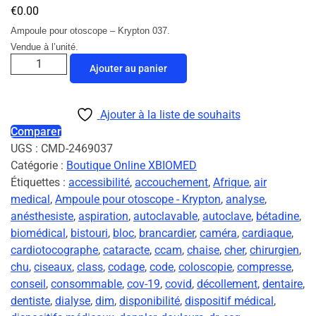
€
0.00
Ampoule pour otoscope – Krypton 037.
Vendue à l’unité.
Ajouter au panier
Ajouter à la liste de souhaits
Comparer
UGS :
CMD-2469037
Catégorie :
Boutique Online XBIOMED
Étiquettes :
accessibilité
,
accouchement
,
Afrique
,
air
medical
,
Ampoule pour otoscope - Krypton
,
analyse
,
anésthesiste
,
aspiration
,
autoclavable
,
autoclave
,
bétadine
,
biomédical
,
bistouri
,
bloc
,
brancardier
,
caméra
,
cardiaque
,
cardiotocographe
,
cataracte
,
ccam
,
chaise
,
cher
,
chirurgien
,
chu
,
ciseaux
,
class
,
codage
,
code
,
coloscopie
,
compresse
,
conseil
,
consommable
,
cov-19
,
covid
,
décollement
,
dentaire
,
dentiste
,
dialyse
,
dim
,
disponibilité
,
dispositif médical
,