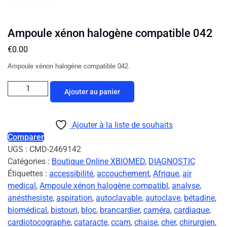
Ampoule xénon halogène compatible 042
€
0.00
Ampoule xénon halogène compatible 042.
Ajouter au panier
Ajouter à la liste de souhaits
Comparer
UGS :
CMD-2469142
Catégories :
Boutique Online XBIOMED
,
DIAGNOSTIC
Étiquettes :
accessibilité
,
accouchement
,
Afrique
,
air
medical
,
Ampoule xénon halogène compatibl
,
analyse
,
anésthesiste
,
aspiration
,
autoclavable
,
autoclave
,
bétadine
,
biomédical
,
bistouri
,
bloc
,
brancardier
,
caméra
,
cardiaque
,
cardiotocographe
,
cataracte
,
ccam
,
chaise
,
cher
,
chirurgien
,