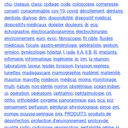
chu
,
ciseaux
,
class
,
codage
,
code
,
coloscopie
,
compresse
,
conseil
,
consommable
,
cov-19
,
covid
,
décollement
,
dentaire
,
dentiste
,
dialyse
,
dim
,
disponibilité
,
dispositif médical
,
dispositifs médicaux
,
doppler
,
douleurs
,
dr
,
ecg
,
échographie
,
électrocardiogramme
,
électrochirurgie
,
environnement
,
euro
,
evoc
,
fibroscopie
,
fit cible
,
fluides
médicaux
,
focale
,
gastro-entérologie
,
généraliste
,
gestion
,
gynéco
,
gynécologie
,
hôpital
,
I
,
iade
,
II A
,
II B
,
III
,
implants
,
infirmerie
,
informatique
,
ingénierie
,
ip
,
irm
,
la réunion
,
laboratoire
,
laveur
,
leader
,
livraison
,
livraison express
,
lunettes
,
madagascare
,
mamographie
,
matériel
,
maternité
,
maurice
,
mayotte
,
médecin
,
médical
,
moins
,
monitorage
,
multi
,
nature
,
non-stérile
,
norme
,
obstétrique
,
océan-indien
,
oi
,
opération
,
opératoire
,
ophtalmo
,
ophtalmologie
,
orl
,
ortho
,
orthopédie
,
oxygène
,
panoramique
,
pas
,
pca
,
pcr
,
pensement
,
perfusion
,
péridural
,
physiologique
,
pince
,
pni
,
pompe
,
pousse-seringue
,
prix
,
PRODUITS
,
produits de
désinfection
,
protection d'environnement
,
protoxyde
,
qualité
,
radio
,
radiologie
,
réanimation
,
rentabilité
,
rétine
,
rx
,