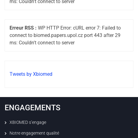
ms: Couldn't connect to server
Erreur RSS :
WP HTTP Error: cURL error 7: Failed to
connect to biomed.papers.upol.cz port 443 after 29
ms: Couldn't connect to server
Tweets by Xbiomed
ENGAGEMENTS
XBIOMED s’engage
Notre engagement qualité