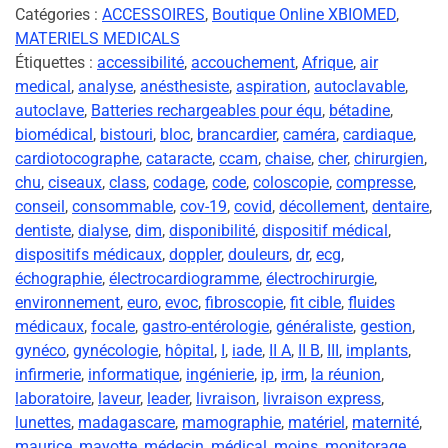
Catégories :
ACCESSOIRES
,
Boutique Online XBIOMED
,
MATERIELS MEDICALS
Étiquettes :
accessibilité
,
accouchement
,
Afrique
,
air
medical
,
analyse
,
anésthesiste
,
aspiration
,
autoclavable
,
autoclave
,
Batteries rechargeables pour équ
,
bétadine
,
biomédical
,
bistouri
,
bloc
,
brancardier
,
caméra
,
cardiaque
,
cardiotocographe
,
cataracte
,
ccam
,
chaise
,
cher
,
chirurgien
,
chu
,
ciseaux
,
class
,
codage
,
code
,
coloscopie
,
compresse
,
conseil
,
consommable
,
cov-19
,
covid
,
décollement
,
dentaire
,
dentiste
,
dialyse
,
dim
,
disponibilité
,
dispositif médical
,
dispositifs médicaux
,
doppler
,
douleurs
,
dr
,
ecg
,
échographie
,
électrocardiogramme
,
électrochirurgie
,
environnement
,
euro
,
evoc
,
fibroscopie
,
fit cible
,
fluides
médicaux
,
focale
,
gastro-entérologie
,
généraliste
,
gestion
,
gynéco
,
gynécologie
,
hôpital
,
I
,
iade
,
II A
,
II B
,
III
,
implants
,
infirmerie
,
informatique
,
ingénierie
,
ip
,
irm
,
la réunion
,
laboratoire
,
laveur
,
leader
,
livraison
,
livraison express
,
lunettes
,
madagascare
,
mamographie
,
matériel
,
maternité
,
maurice
,
mayotte
,
médecin
,
médical
,
moins
,
monitorage
,