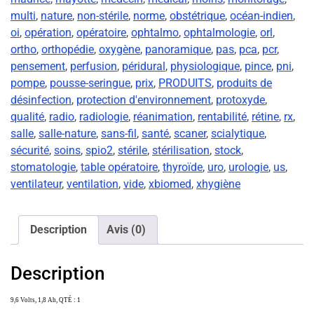
multi
,
nature
,
non-stérile
,
norme
,
obstétrique
,
océan-indien
,
oi
,
opération
,
opératoire
,
ophtalmo
,
ophtalmologie
,
orl
,
ortho
,
orthopédie
,
oxygène
,
panoramique
,
pas
,
pca
,
pcr
,
pensement
,
perfusion
,
péridural
,
physiologique
,
pince
,
pni
,
pompe
,
pousse-seringue
,
prix
,
PRODUITS
,
produits de
désinfection
,
protection d'environnement
,
protoxyde
,
qualité
,
radio
,
radiologie
,
réanimation
,
rentabilité
,
rétine
,
rx
,
salle
,
salle-nature
,
sans-fil
,
santé
,
scaner
,
scialytique
,
sécurité
,
soins
,
spio2
,
stérile
,
stérilisation
,
stock
,
stomatologie
,
table opératoire
,
thyroïde
,
uro
,
urologie
,
us
,
ventilateur
,
ventilation
,
vide
,
xbiomed
,
xhygiène
Description
Avis (0)
Description
9,6 Volts, 1,8 Ah, QTÉ : 1