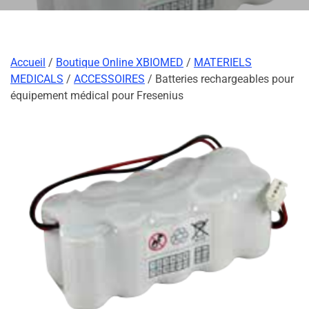
Accueil
/
Boutique Online XBIOMED
/
MATERIELS
MEDICALS
/
ACCESSOIRES
/ Batteries rechargeables pour
équipement médical pour Fresenius