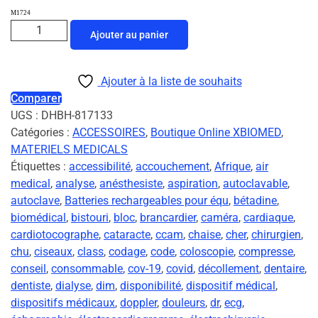
M1724
Ajouter au panier
Ajouter à la liste de souhaits
Comparer
UGS :
DHBH-817133
Catégories :
ACCESSOIRES
,
Boutique Online XBIOMED
,
MATERIELS MEDICALS
Étiquettes :
accessibilité
,
accouchement
,
Afrique
,
air
medical
,
analyse
,
anésthesiste
,
aspiration
,
autoclavable
,
autoclave
,
Batteries rechargeables pour équ
,
bétadine
,
biomédical
,
bistouri
,
bloc
,
brancardier
,
caméra
,
cardiaque
,
cardiotocographe
,
cataracte
,
ccam
,
chaise
,
cher
,
chirurgien
,
chu
,
ciseaux
,
class
,
codage
,
code
,
coloscopie
,
compresse
,
conseil
,
consommable
,
cov-19
,
covid
,
décollement
,
dentaire
,
dentiste
,
dialyse
,
dim
,
disponibilité
,
dispositif médical
,
dispositifs médicaux
,
doppler
,
douleurs
,
dr
,
ecg
,