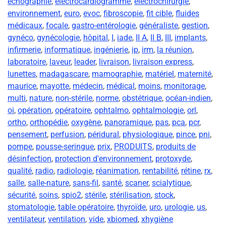
échographie
,
électrocardiogramme
,
électrochirurgie
,
environnement
,
euro
,
evoc
,
fibroscopie
,
fit cible
,
fluides
médicaux
,
focale
,
gastro-entérologie
,
généraliste
,
gestion
,
gynéco
,
gynécologie
,
hôpital
,
I
,
iade
,
II A
,
II B
,
III
,
implants
,
infirmerie
,
informatique
,
ingénierie
,
ip
,
irm
,
la réunion
,
laboratoire
,
laveur
,
leader
,
livraison
,
livraison express
,
lunettes
,
madagascare
,
mamographie
,
matériel
,
maternité
,
maurice
,
mayotte
,
médecin
,
médical
,
moins
,
monitorage
,
multi
,
nature
,
non-stérile
,
norme
,
obstétrique
,
océan-indien
,
oi
,
opération
,
opératoire
,
ophtalmo
,
ophtalmologie
,
orl
,
ortho
,
orthopédie
,
oxygène
,
panoramique
,
pas
,
pca
,
pcr
,
pensement
,
perfusion
,
péridural
,
physiologique
,
pince
,
pni
,
pompe
,
pousse-seringue
,
prix
,
PRODUITS
,
produits de
désinfection
,
protection d'environnement
,
protoxyde
,
qualité
,
radio
,
radiologie
,
réanimation
,
rentabilité
,
rétine
,
rx
,
salle
,
salle-nature
,
sans-fil
,
santé
,
scaner
,
scialytique
,
sécurité
,
soins
,
spio2
,
stérile
,
stérilisation
,
stock
,
stomatologie
,
table opératoire
,
thyroïde
,
uro
,
urologie
,
us
,
ventilateur
,
ventilation
,
vide
,
xbiomed
,
xhygiène