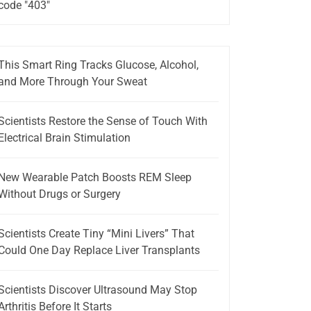
code "403"
This Smart Ring Tracks Glucose, Alcohol,
and More Through Your Sweat
Scientists Restore the Sense of Touch With
Electrical Brain Stimulation
New Wearable Patch Boosts REM Sleep
Without Drugs or Surgery
Scientists Create Tiny “Mini Livers” That
Could One Day Replace Liver Transplants
Scientists Discover Ultrasound May Stop
Arthritis Before It Starts