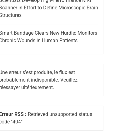
Scientists Develop High-Performance MRI
Scanner in Effort to Define Microscopic Brain
Structures
Smart Bandage Clears New Hurdle: Monitors
Chronic Wounds in Human Patients
Une erreur s’est produite, le flux est
probablement indisponible. Veuillez
réessayer ultérieurement.
Erreur RSS :
Retrieved unsupported status
code "404"