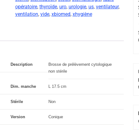
opératoire
,
thyroïde
,
uro
,
urologie
,
us
,
ventilateur
,
ventilation
,
vide
,
xbiomed
,
xhygiène
Description
Brosse de prélèvement cytologique
non stérile
Dim. manche
L 17.5 cm
Stérile
Non
Version
Conique