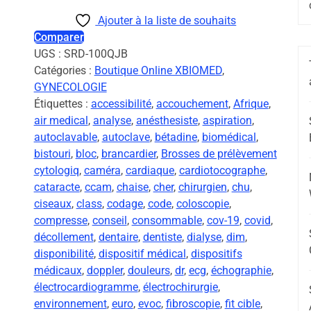
Ajouter à la liste de souhaits
Comparer
UGS :
SRD-100QJB
Catégories :
Boutique Online XBIOMED
,
GYNECOLOGIE
Étiquettes :
accessibilité
,
accouchement
,
Afrique
,
air medical
,
analyse
,
anésthesiste
,
aspiration
,
autoclavable
,
autoclave
,
bétadine
,
biomédical
,
bistouri
,
bloc
,
brancardier
,
Brosses de prélèvement
cytologiq
,
caméra
,
cardiaque
,
cardiotocographe
,
cataracte
,
ccam
,
chaise
,
cher
,
chirurgien
,
chu
,
ciseaux
,
class
,
codage
,
code
,
coloscopie
,
compresse
,
conseil
,
consommable
,
cov-19
,
covid
,
décollement
,
dentaire
,
dentiste
,
dialyse
,
dim
,
disponibilité
,
dispositif médical
,
dispositifs
médicaux
,
doppler
,
douleurs
,
dr
,
ecg
,
échographie
,
électrocardiogramme
,
électrochirurgie
,
environnement
,
euro
,
evoc
,
fibroscopie
,
fit cible
,