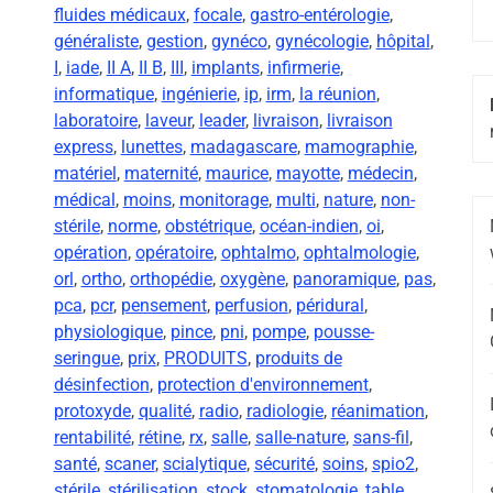
fluides médicaux
,
focale
,
gastro-entérologie
,
généraliste
,
gestion
,
gynéco
,
gynécologie
,
hôpital
,
I
,
iade
,
II A
,
II B
,
III
,
implants
,
infirmerie
,
informatique
,
ingénierie
,
ip
,
irm
,
la réunion
,
laboratoire
,
laveur
,
leader
,
livraison
,
livraison
express
,
lunettes
,
madagascare
,
mamographie
,
matériel
,
maternité
,
maurice
,
mayotte
,
médecin
,
médical
,
moins
,
monitorage
,
multi
,
nature
,
non-
stérile
,
norme
,
obstétrique
,
océan-indien
,
oi
,
opération
,
opératoire
,
ophtalmo
,
ophtalmologie
,
orl
,
ortho
,
orthopédie
,
oxygène
,
panoramique
,
pas
,
pca
,
pcr
,
pensement
,
perfusion
,
péridural
,
physiologique
,
pince
,
pni
,
pompe
,
pousse-
seringue
,
prix
,
PRODUITS
,
produits de
désinfection
,
protection d'environnement
,
protoxyde
,
qualité
,
radio
,
radiologie
,
réanimation
,
rentabilité
,
rétine
,
rx
,
salle
,
salle-nature
,
sans-fil
,
santé
,
scaner
,
scialytique
,
sécurité
,
soins
,
spio2
,
stérile
,
stérilisation
,
stock
,
stomatologie
,
table