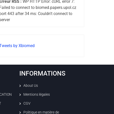
Erreur RSS :
WP HTTP Error: cURL error 7:
Failed to connect to biomed.papers.upol.cz
port 443 after 34 ms: Couldn't connect to
server
Tweets by Xbiomed
INFORMATIONS
About Us
ICATION
Mentions légales
T
CGV
Politique en matière de