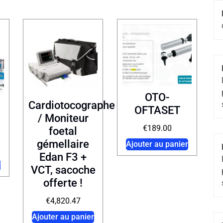
OTO-
Cardiotocographe
OFTASET
/ Moniteur
€
189.00
foetal
gémellaire
Ajouter au panier
Edan F3 +
r
VCT, sacoche
offerte !
€
4,820.47
Ajouter au panier