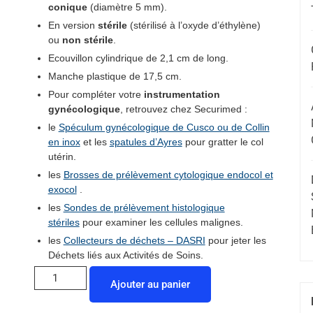
conique
(diamètre 5 mm).
En version
stérile
(stérilisé à l’oxyde d’éthylène)
ou
non stérile
.
Ecouvillon cylindrique de 2,1 cm de long.
Manche plastique de 17,5 cm.
Pour compléter votre
instrumentation
gynécologique
, retrouvez chez Securimed :
le
Spéculum gynécologique de Cusco ou de Collin
en inox
et les
spatules d’Ayres
pour gratter le col
utérin.
les
Brosses de prélèvement cytologique endocol et
exocol
.
les
Sondes de prélèvement histologique
stériles
pour examiner les cellules malignes.
les
Collecteurs de déchets – DASRI
pour jeter les
Déchets liés aux Activités de Soins.
Ajouter au panier