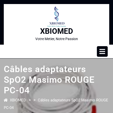
XBIOMED
Votre Metier, Notre Passion
Câbles adaptateurs
SpO2 Masimo ROUGE
PC-04
» »
XBIOMED
Câbles adaptateurs SpO2 Masimo ROUGE
PC-04