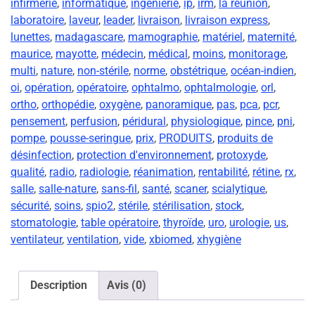
infirmerie
,
informatique
,
ingénierie
,
ip
,
irm
,
la réunion
,
laboratoire
,
laveur
,
leader
,
livraison
,
livraison express
,
lunettes
,
madagascare
,
mamographie
,
matériel
,
maternité
,
maurice
,
mayotte
,
médecin
,
médical
,
moins
,
monitorage
,
multi
,
nature
,
non-stérile
,
norme
,
obstétrique
,
océan-indien
,
oi
,
opération
,
opératoire
,
ophtalmo
,
ophtalmologie
,
orl
,
ortho
,
orthopédie
,
oxygène
,
panoramique
,
pas
,
pca
,
pcr
,
pensement
,
perfusion
,
péridural
,
physiologique
,
pince
,
pni
,
pompe
,
pousse-seringue
,
prix
,
PRODUITS
,
produits de
désinfection
,
protection d'environnement
,
protoxyde
,
qualité
,
radio
,
radiologie
,
réanimation
,
rentabilité
,
rétine
,
rx
,
salle
,
salle-nature
,
sans-fil
,
santé
,
scaner
,
scialytique
,
sécurité
,
soins
,
spio2
,
stérile
,
stérilisation
,
stock
,
stomatologie
,
table opératoire
,
thyroïde
,
uro
,
urologie
,
us
,
ventilateur
,
ventilation
,
vide
,
xbiomed
,
xhygiène
Description
Avis (0)