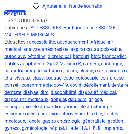
Ajouter à la liste de souhaits
Comparer
UGS :
DHBH-829357
Catégories :
ACCESSOIRES
,
Boutique Online XBIOMED
,
MATERIELS MEDICALS
Étiquettes :
accessibilité
,
accouchement
,
Afrique
,
air
medical
,
analyse
,
anésthesiste
,
aspiration
,
autoclavable
,
autoclave
,
bétadine
,
biomédical
,
bistouri
,
bloc
,
brancardier
,
Câbles adaptateurs SpO2 Masimo R
,
caméra
,
cardiaque
,
cardiotocographe
,
cataracte
,
ccam
,
chaise
,
cher
,
chirurgien
,
chu
,
ciseaux
,
class
,
codage
,
code
,
coloscopie
,
compresse
,
conseil
,
consommable
,
cov-19
,
covid
,
décollement
,
dentaire
,
dentiste
,
dialyse
,
dim
,
disponibilité
,
dispositif médical
,
dispositifs médicaux
,
doppler
,
douleurs
,
dr
,
ecg
,
échographie
,
électrocardiogramme
,
électrochirurgie
,
environnement
,
euro
,
evoc
,
fibroscopie
,
fit cible
,
fluides
médicaux
,
focale
,
gastro-entérologie
,
généraliste
,
gestion
,
gynéco
,
gynécologie
,
hôpital
,
I
,
iade
,
II A
,
II B
,
III
,
implants
,