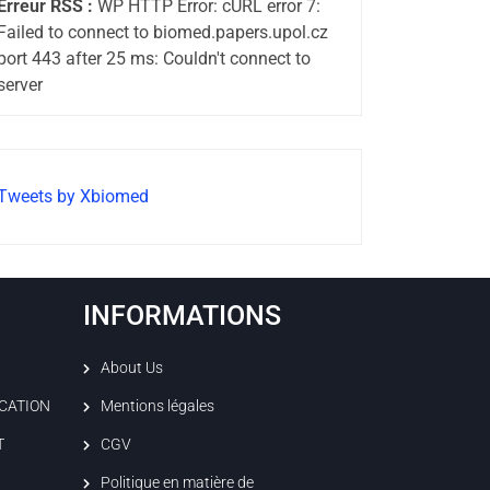
Erreur RSS :
WP HTTP Error: cURL error 7:
Failed to connect to biomed.papers.upol.cz
port 443 after 25 ms: Couldn't connect to
server
Tweets by Xbiomed
INFORMATIONS
About Us
ICATION
Mentions légales
T
CGV
Politique en matière de