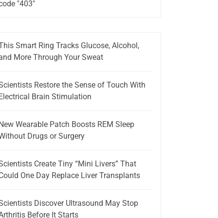
code "403"
This Smart Ring Tracks Glucose, Alcohol,
and More Through Your Sweat
Scientists Restore the Sense of Touch With
Electrical Brain Stimulation
New Wearable Patch Boosts REM Sleep
Without Drugs or Surgery
Scientists Create Tiny “Mini Livers” That
Could One Day Replace Liver Transplants
Scientists Discover Ultrasound May Stop
Arthritis Before It Starts