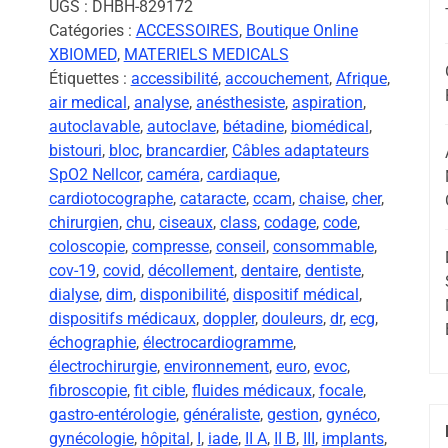
UGS :
DHBH-829172
Catégories :
ACCESSOIRES
,
Boutique Online
XBIOMED
,
MATERIELS MEDICALS
Étiquettes :
accessibilité
,
accouchement
,
Afrique
,
air medical
,
analyse
,
anésthesiste
,
aspiration
,
autoclavable
,
autoclave
,
bétadine
,
biomédical
,
bistouri
,
bloc
,
brancardier
,
Câbles adaptateurs
SpO2 Nellcor
,
caméra
,
cardiaque
,
cardiotocographe
,
cataracte
,
ccam
,
chaise
,
cher
,
chirurgien
,
chu
,
ciseaux
,
class
,
codage
,
code
,
coloscopie
,
compresse
,
conseil
,
consommable
,
cov-19
,
covid
,
décollement
,
dentaire
,
dentiste
,
dialyse
,
dim
,
disponibilité
,
dispositif médical
,
dispositifs médicaux
,
doppler
,
douleurs
,
dr
,
ecg
,
échographie
,
électrocardiogramme
,
électrochirurgie
,
environnement
,
euro
,
evoc
,
fibroscopie
,
fit cible
,
fluides médicaux
,
focale
,
gastro-entérologie
,
généraliste
,
gestion
,
gynéco
,
gynécologie
,
hôpital
,
I
,
iade
,
II A
,
II B
,
III
,
implants
,