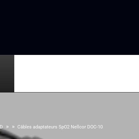
» »
D
Câbles adaptateurs SpO2 Nellcor DOC-10