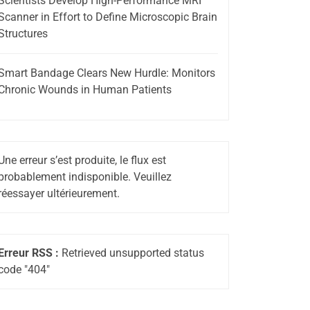
Scientists Develop High-Performance MRI
Scanner in Effort to Define Microscopic Brain
Structures
Smart Bandage Clears New Hurdle: Monitors
Chronic Wounds in Human Patients
Une erreur s’est produite, le flux est
probablement indisponible. Veuillez
réessayer ultérieurement.
Erreur RSS :
Retrieved unsupported status
code "404"