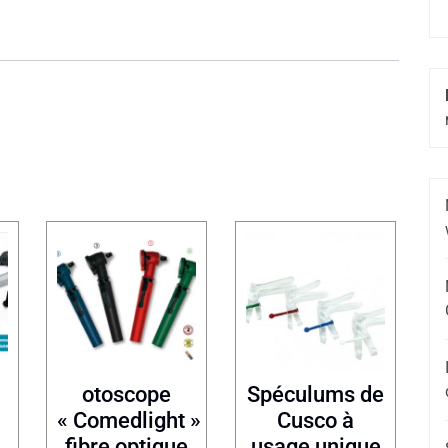
otoscope
Spéculums de
« Comedlight »
Cusco à
fibre optique
usage unique