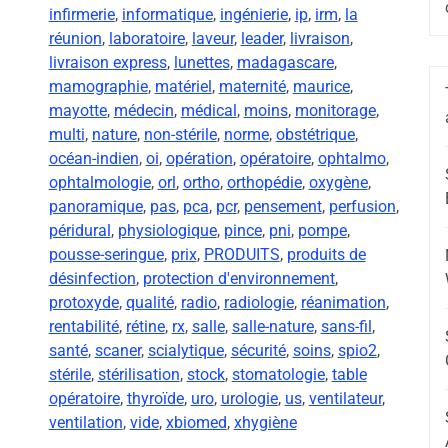
infirmerie
,
informatique
,
ingénierie
,
ip
,
irm
,
la
réunion
,
laboratoire
,
laveur
,
leader
,
livraison
,
livraison express
,
lunettes
,
madagascare
,
mamographie
,
matériel
,
maternité
,
maurice
,
mayotte
,
médecin
,
médical
,
moins
,
monitorage
,
multi
,
nature
,
non-stérile
,
norme
,
obstétrique
,
océan-indien
,
oi
,
opération
,
opératoire
,
ophtalmo
,
ophtalmologie
,
orl
,
ortho
,
orthopédie
,
oxygène
,
panoramique
,
pas
,
pca
,
pcr
,
pensement
,
perfusion
,
péridural
,
physiologique
,
pince
,
pni
,
pompe
,
pousse-seringue
,
prix
,
PRODUITS
,
produits de
désinfection
,
protection d'environnement
,
protoxyde
,
qualité
,
radio
,
radiologie
,
réanimation
,
rentabilité
,
rétine
,
rx
,
salle
,
salle-nature
,
sans-fil
,
santé
,
scaner
,
scialytique
,
sécurité
,
soins
,
spio2
,
stérile
,
stérilisation
,
stock
,
stomatologie
,
table
opératoire
,
thyroïde
,
uro
,
urologie
,
us
,
ventilateur
,
ventilation
,
vide
,
xbiomed
,
xhygiène