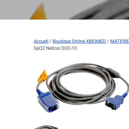
Accueil
/
Boutique Online XBIOMED
/
MATERIE
SpO2 Nellcor DOC-10