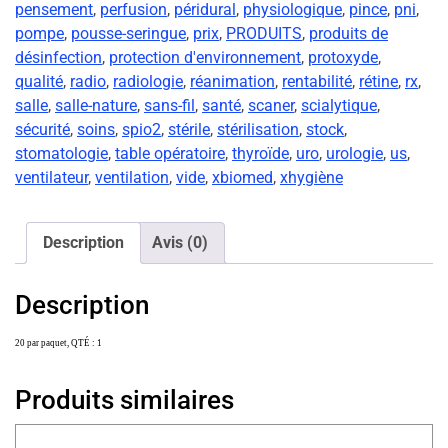
pensement
,
perfusion
,
péridural
,
physiologique
,
pince
,
pni
,
pompe
,
pousse-seringue
,
prix
,
PRODUITS
,
produits de
désinfection
,
protection d'environnement
,
protoxyde
,
qualité
,
radio
,
radiologie
,
réanimation
,
rentabilité
,
rétine
,
rx
,
salle
,
salle-nature
,
sans-fil
,
santé
,
scaner
,
scialytique
,
sécurité
,
soins
,
spio2
,
stérile
,
stérilisation
,
stock
,
stomatologie
,
table opératoire
,
thyroïde
,
uro
,
urologie
,
us
,
ventilateur
,
ventilation
,
vide
,
xbiomed
,
xhygiène
Description
Avis (0)
Description
20 par paquet, QTÉ : 1
Produits similaires