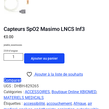
Capteurs SpO2 Masimo LNCS Inf3
€
0.00
jetable, nourrissons
2319 d’origine
Ajouter au panier
Ajouter à la liste de souhaits
Comparer
UGS :
DHBH-829265
Catégories :
ACCESSOIRES
,
Boutique Online XBIOMED
,
MATERIELS MEDICALS
Étiquettes :
accessibilité
,
accouchement
,
Afrique
,
air