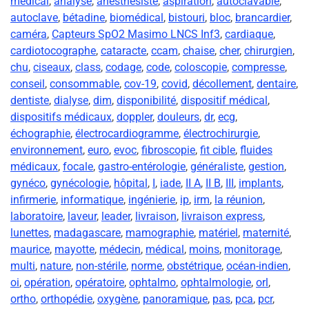
medical
,
analyse
,
anésthesiste
,
aspiration
,
autoclavable
,
autoclave
,
bétadine
,
biomédical
,
bistouri
,
bloc
,
brancardier
,
caméra
,
Capteurs SpO2 Masimo LNCS Inf3
,
cardiaque
,
cardiotocographe
,
cataracte
,
ccam
,
chaise
,
cher
,
chirurgien
,
chu
,
ciseaux
,
class
,
codage
,
code
,
coloscopie
,
compresse
,
conseil
,
consommable
,
cov-19
,
covid
,
décollement
,
dentaire
,
dentiste
,
dialyse
,
dim
,
disponibilité
,
dispositif médical
,
dispositifs médicaux
,
doppler
,
douleurs
,
dr
,
ecg
,
échographie
,
électrocardiogramme
,
électrochirurgie
,
environnement
,
euro
,
evoc
,
fibroscopie
,
fit cible
,
fluides
médicaux
,
focale
,
gastro-entérologie
,
généraliste
,
gestion
,
gynéco
,
gynécologie
,
hôpital
,
I
,
iade
,
II A
,
II B
,
III
,
implants
,
infirmerie
,
informatique
,
ingénierie
,
ip
,
irm
,
la réunion
,
laboratoire
,
laveur
,
leader
,
livraison
,
livraison express
,
lunettes
,
madagascare
,
mamographie
,
matériel
,
maternité
,
maurice
,
mayotte
,
médecin
,
médical
,
moins
,
monitorage
,
multi
,
nature
,
non-stérile
,
norme
,
obstétrique
,
océan-indien
,
oi
,
opération
,
opératoire
,
ophtalmo
,
ophtalmologie
,
orl
,
ortho
,
orthopédie
,
oxygène
,
panoramique
,
pas
,
pca
,
pcr
,