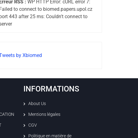
Erreur RSS :
WP HTTP Error: cURL error 7:
Failed to connect to biomed.papers.upol.cz
port 443 after 25 ms: Couldn't connect to
server
Tweets by Xbiomed
INFORMATIONS
About Us
ICATION
Mentions légales
T
CGV
Politique en matière de