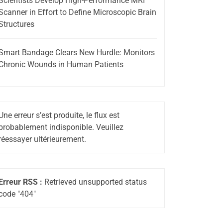
Scientists Develop High-Performance MRI
Scanner in Effort to Define Microscopic Brain
Structures
Smart Bandage Clears New Hurdle: Monitors
Chronic Wounds in Human Patients
Une erreur s’est produite, le flux est
probablement indisponible. Veuillez
réessayer ultérieurement.
Erreur RSS :
Retrieved unsupported status
code "404"