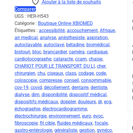
Ajouter à la liste de souhaits
Comparer
UGS :
HER-H543
Catégorie :
Boutique Online XBIOMED
Étiquettes :
accessibilité
,
accouchement
,
Afrique
,
air medical
,
analyse
,
anésthesiste
,
aspiration
,
autoclavable
,
autoclave
,
bétadine
,
biomédical
,
bistouri
,
bloc
,
brancardier
,
caméra
,
cardiaque
,
cardiotocographe
,
cataracte
,
ccam
,
chaise
,
CHARIOT POUR LE TRANSPORT DU LI
,
cher
,
chirurgien
,
chu
,
ciseaux
,
class
,
codage
,
code
,
coloscopie
,
compresse
,
conseil
,
consommable
,
cov-19
,
covid
,
décollement
,
dentaire
,
dentiste
,
dialyse
,
dim
,
disponibilité
,
dispositif médical
,
dispositifs médicaux
,
doppler
,
douleurs
,
dr
,
ecg
,
échographie
,
électrocardiogramme
,
électrochirurgie
,
environnement
,
euro
,
evoc
,
fibroscopie
,
fit cible
,
fluides médicaux
,
focale
,
gastro-entérologie
,
généraliste
,
gestion
,
gynéco
,