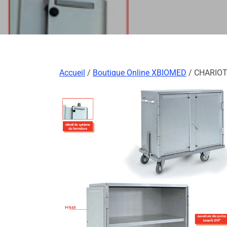
Accueil
/
Boutique Online XBIOMED
/ CHARIOT