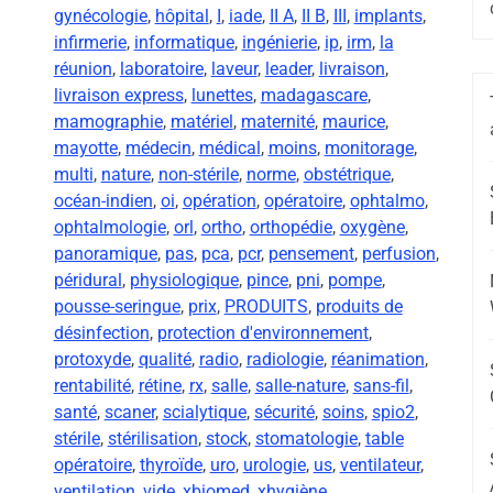
gynécologie
,
hôpital
,
I
,
iade
,
II A
,
II B
,
III
,
implants
,
infirmerie
,
informatique
,
ingénierie
,
ip
,
irm
,
la
réunion
,
laboratoire
,
laveur
,
leader
,
livraison
,
livraison express
,
lunettes
,
madagascare
,
mamographie
,
matériel
,
maternité
,
maurice
,
mayotte
,
médecin
,
médical
,
moins
,
monitorage
,
multi
,
nature
,
non-stérile
,
norme
,
obstétrique
,
océan-indien
,
oi
,
opération
,
opératoire
,
ophtalmo
,
ophtalmologie
,
orl
,
ortho
,
orthopédie
,
oxygène
,
panoramique
,
pas
,
pca
,
pcr
,
pensement
,
perfusion
,
péridural
,
physiologique
,
pince
,
pni
,
pompe
,
pousse-seringue
,
prix
,
PRODUITS
,
produits de
désinfection
,
protection d'environnement
,
protoxyde
,
qualité
,
radio
,
radiologie
,
réanimation
,
rentabilité
,
rétine
,
rx
,
salle
,
salle-nature
,
sans-fil
,
santé
,
scaner
,
scialytique
,
sécurité
,
soins
,
spio2
,
stérile
,
stérilisation
,
stock
,
stomatologie
,
table
opératoire
,
thyroïde
,
uro
,
urologie
,
us
,
ventilateur
,
ventilation
,
vide
,
xbiomed
,
xhygiène