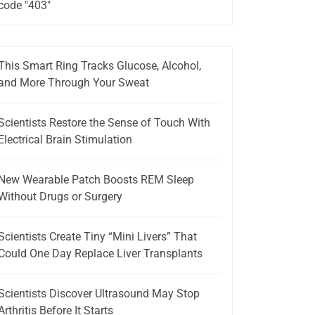
code "403"
This Smart Ring Tracks Glucose, Alcohol,
and More Through Your Sweat
Scientists Restore the Sense of Touch With
Electrical Brain Stimulation
New Wearable Patch Boosts REM Sleep
Without Drugs or Surgery
Scientists Create Tiny “Mini Livers” That
Could One Day Replace Liver Transplants
Scientists Discover Ultrasound May Stop
Arthritis Before It Starts