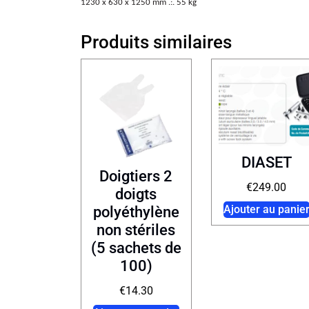
1230 x 630 x 1250 mm .:. 55 kg
Produits similaires
DIASET
Doigtiers 2
€
249.00
doigts
Ajouter au panie
polyéthylène
non stériles
(5 sachets de
100)
€
14.30