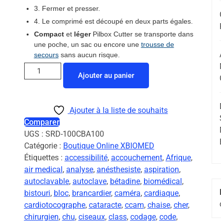
3. Fermer et presser.
4. Le comprimé est découpé en deux parts égales.
Compact
et
léger
Pilbox Cutter se transporte dans
une poche, un sac ou encore une
trousse de
secours
sans aucun risque.
Ajouter au panier
Ajouter à la liste de souhaits
Comparer
UGS :
SRD-100CBA100
Catégorie :
Boutique Online XBIOMED
Étiquettes :
accessibilité
,
accouchement
,
Afrique
,
air medical
,
analyse
,
anésthesiste
,
aspiration
,
autoclavable
,
autoclave
,
bétadine
,
biomédical
,
bistouri
,
bloc
,
brancardier
,
caméra
,
cardiaque
,
cardiotocographe
,
cataracte
,
ccam
,
chaise
,
cher
,
chirurgien
,
chu
,
ciseaux
,
class
,
codage
,
code
,