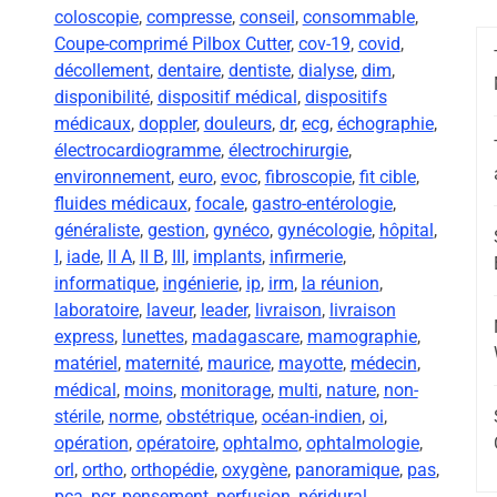
coloscopie
,
compresse
,
conseil
,
consommable
,
Coupe-comprimé Pilbox Cutter
,
cov-19
,
covid
,
décollement
,
dentaire
,
dentiste
,
dialyse
,
dim
,
disponibilité
,
dispositif médical
,
dispositifs
médicaux
,
doppler
,
douleurs
,
dr
,
ecg
,
échographie
,
électrocardiogramme
,
électrochirurgie
,
environnement
,
euro
,
evoc
,
fibroscopie
,
fit cible
,
fluides médicaux
,
focale
,
gastro-entérologie
,
généraliste
,
gestion
,
gynéco
,
gynécologie
,
hôpital
,
I
,
iade
,
II A
,
II B
,
III
,
implants
,
infirmerie
,
informatique
,
ingénierie
,
ip
,
irm
,
la réunion
,
laboratoire
,
laveur
,
leader
,
livraison
,
livraison
express
,
lunettes
,
madagascare
,
mamographie
,
matériel
,
maternité
,
maurice
,
mayotte
,
médecin
,
médical
,
moins
,
monitorage
,
multi
,
nature
,
non-
stérile
,
norme
,
obstétrique
,
océan-indien
,
oi
,
opération
,
opératoire
,
ophtalmo
,
ophtalmologie
,
orl
,
ortho
,
orthopédie
,
oxygène
,
panoramique
,
pas
,
pca
,
pcr
,
pensement
,
perfusion
,
péridural
,