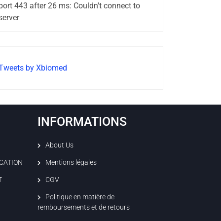
port 443 after 26 ms: Couldn't connect to
server
Tweets by Xbiomed
INFORMATIONS
About Us
ICATION
Mentions légales
T
CGV
Politique en matière de
remboursements et de retours