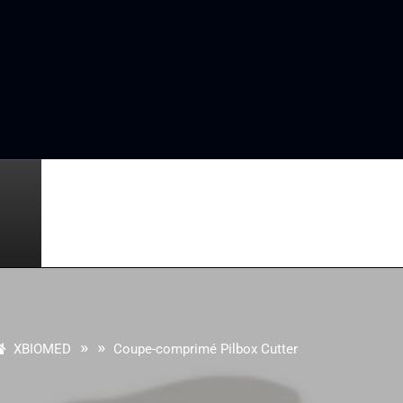
» »
XBIOMED
Coupe-comprimé Pilbox Cutter