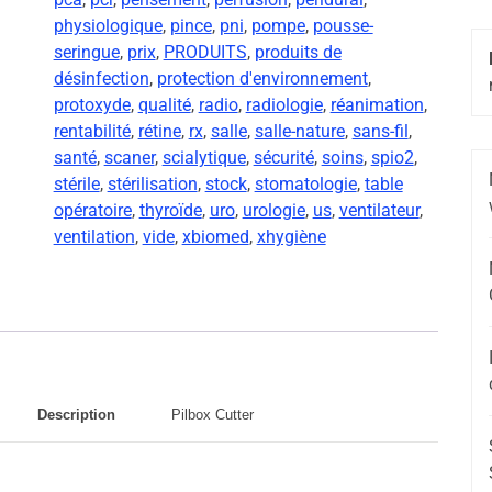
physiologique
,
pince
,
pni
,
pompe
,
pousse-
seringue
,
prix
,
PRODUITS
,
produits de
désinfection
,
protection d'environnement
,
protoxyde
,
qualité
,
radio
,
radiologie
,
réanimation
,
rentabilité
,
rétine
,
rx
,
salle
,
salle-nature
,
sans-fil
,
santé
,
scaner
,
scialytique
,
sécurité
,
soins
,
spio2
,
stérile
,
stérilisation
,
stock
,
stomatologie
,
table
opératoire
,
thyroïde
,
uro
,
urologie
,
us
,
ventilateur
,
ventilation
,
vide
,
xbiomed
,
xhygiène
Description
Pilbox Cutter