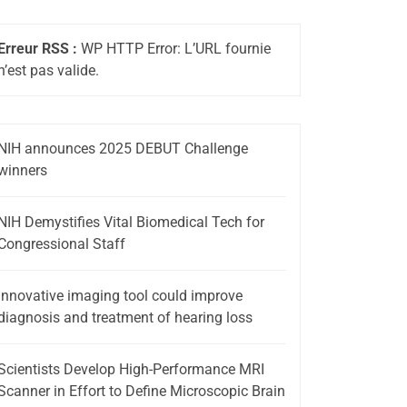
Erreur RSS :
WP HTTP Error: L’URL fournie
n’est pas valide.
NIH announces 2025 DEBUT Challenge
winners
NIH Demystifies Vital Biomedical Tech for
Congressional Staff
Innovative imaging tool could improve
diagnosis and treatment of hearing loss
Scientists Develop High-Performance MRI
Scanner in Effort to Define Microscopic Brain