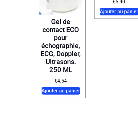
€
5.90
Ajouter au panie
Gel de
contact ECO
pour
échographie,
ECG, Doppler,
Ultrasons.
250 ML
€
4.54
Ajouter au panier