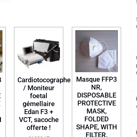
Masque FFP3
3
Cardiotocographe
NR,
/ Moniteur
DISPOSABLE
E
foetal
PROTECTIVE
E
gémellaire
MASK,
Edan F3 +
FOLDED
H
VCT, sacoche
SHAPE, WITH
offerte !
FILTER.