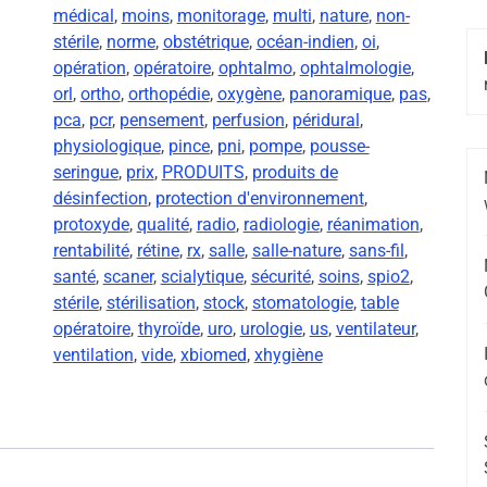
médical
,
moins
,
monitorage
,
multi
,
nature
,
non-
stérile
,
norme
,
obstétrique
,
océan-indien
,
oi
,
opération
,
opératoire
,
ophtalmo
,
ophtalmologie
,
orl
,
ortho
,
orthopédie
,
oxygène
,
panoramique
,
pas
,
pca
,
pcr
,
pensement
,
perfusion
,
péridural
,
physiologique
,
pince
,
pni
,
pompe
,
pousse-
seringue
,
prix
,
PRODUITS
,
produits de
désinfection
,
protection d'environnement
,
protoxyde
,
qualité
,
radio
,
radiologie
,
réanimation
,
rentabilité
,
rétine
,
rx
,
salle
,
salle-nature
,
sans-fil
,
santé
,
scaner
,
scialytique
,
sécurité
,
soins
,
spio2
,
stérile
,
stérilisation
,
stock
,
stomatologie
,
table
opératoire
,
thyroïde
,
uro
,
urologie
,
us
,
ventilateur
,
ventilation
,
vide
,
xbiomed
,
xhygiène