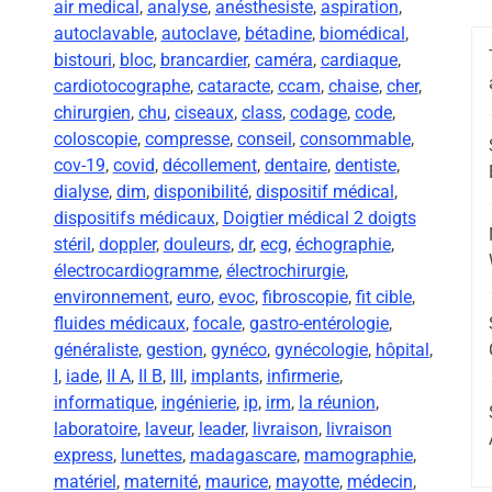
air medical
,
analyse
,
anésthesiste
,
aspiration
,
autoclavable
,
autoclave
,
bétadine
,
biomédical
,
bistouri
,
bloc
,
brancardier
,
caméra
,
cardiaque
,
cardiotocographe
,
cataracte
,
ccam
,
chaise
,
cher
,
chirurgien
,
chu
,
ciseaux
,
class
,
codage
,
code
,
coloscopie
,
compresse
,
conseil
,
consommable
,
cov-19
,
covid
,
décollement
,
dentaire
,
dentiste
,
dialyse
,
dim
,
disponibilité
,
dispositif médical
,
dispositifs médicaux
,
Doigtier médical 2 doigts
stéril
,
doppler
,
douleurs
,
dr
,
ecg
,
échographie
,
électrocardiogramme
,
électrochirurgie
,
environnement
,
euro
,
evoc
,
fibroscopie
,
fit cible
,
fluides médicaux
,
focale
,
gastro-entérologie
,
généraliste
,
gestion
,
gynéco
,
gynécologie
,
hôpital
,
I
,
iade
,
II A
,
II B
,
III
,
implants
,
infirmerie
,
informatique
,
ingénierie
,
ip
,
irm
,
la réunion
,
laboratoire
,
laveur
,
leader
,
livraison
,
livraison
express
,
lunettes
,
madagascare
,
mamographie
,
matériel
,
maternité
,
maurice
,
mayotte
,
médecin
,