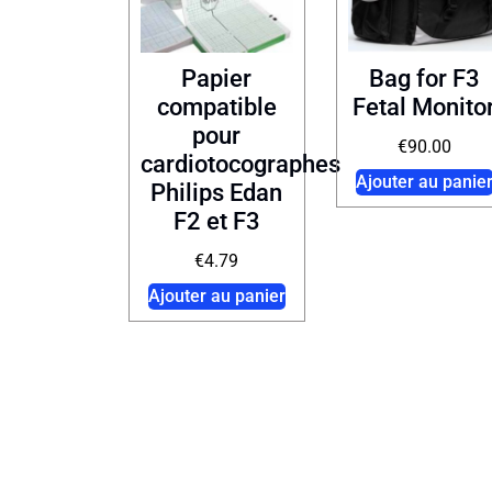
Papier
Bag for F3
compatible
Fetal Monito
pour
€
90.00
cardiotocographes
Ajouter au panie
Philips Edan
F2 et F3
€
4.79
Ajouter au panier