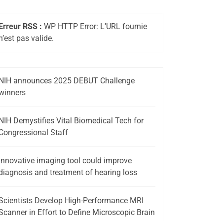
Erreur RSS :
WP HTTP Error: L’URL fournie
n’est pas valide.
NIH announces 2025 DEBUT Challenge
winners
NIH Demystifies Vital Biomedical Tech for
Congressional Staff
Innovative imaging tool could improve
diagnosis and treatment of hearing loss
Scientists Develop High-Performance MRI
Scanner in Effort to Define Microscopic Brain