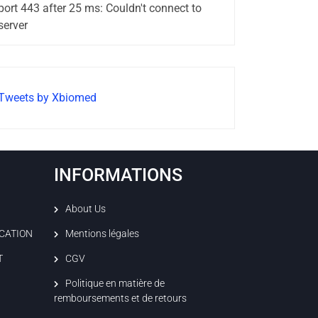
port 443 after 25 ms: Couldn't connect to
server
Tweets by Xbiomed
INFORMATIONS
About Us
ICATION
Mentions légales
T
CGV
Politique en matière de
remboursements et de retours