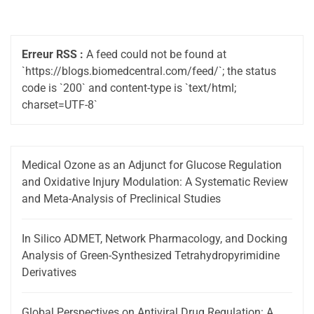
Erreur RSS :
A feed could not be found at
`https://blogs.biomedcentral.com/feed/`; the status
code is `200` and content-type is `text/html;
charset=UTF-8`
Medical Ozone as an Adjunct for Glucose Regulation
and Oxidative Injury Modulation: A Systematic Review
and Meta-Analysis of Preclinical Studies
In Silico ADMET, Network Pharmacology, and Docking
Analysis of Green-Synthesized Tetrahydropyrimidine
Derivatives
Global Perspectives on Antiviral Drug Regulation: A