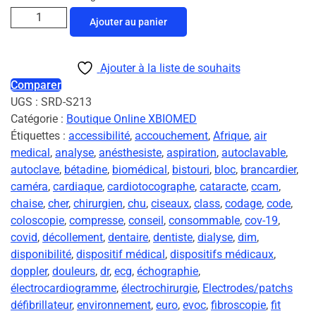
Ajouter au panier
Ajouter à la liste de souhaits
Comparer
UGS :
SRD-S213
Catégorie :
Boutique Online XBIOMED
Étiquettes :
accessibilité
,
accouchement
,
Afrique
,
air
medical
,
analyse
,
anésthesiste
,
aspiration
,
autoclavable
,
autoclave
,
bétadine
,
biomédical
,
bistouri
,
bloc
,
brancardier
,
caméra
,
cardiaque
,
cardiotocographe
,
cataracte
,
ccam
,
chaise
,
cher
,
chirurgien
,
chu
,
ciseaux
,
class
,
codage
,
code
,
coloscopie
,
compresse
,
conseil
,
consommable
,
cov-19
,
covid
,
décollement
,
dentaire
,
dentiste
,
dialyse
,
dim
,
disponibilité
,
dispositif médical
,
dispositifs médicaux
,
doppler
,
douleurs
,
dr
,
ecg
,
échographie
,
électrocardiogramme
,
électrochirurgie
,
Electrodes/patchs
défibrillateur
,
environnement
,
euro
,
evoc
,
fibroscopie
,
fit