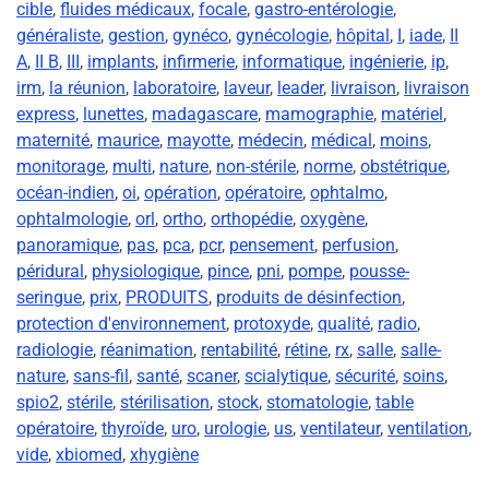
cible
,
fluides médicaux
,
focale
,
gastro-entérologie
,
généraliste
,
gestion
,
gynéco
,
gynécologie
,
hôpital
,
I
,
iade
,
II
A
,
II B
,
III
,
implants
,
infirmerie
,
informatique
,
ingénierie
,
ip
,
irm
,
la réunion
,
laboratoire
,
laveur
,
leader
,
livraison
,
livraison
express
,
lunettes
,
madagascare
,
mamographie
,
matériel
,
maternité
,
maurice
,
mayotte
,
médecin
,
médical
,
moins
,
monitorage
,
multi
,
nature
,
non-stérile
,
norme
,
obstétrique
,
océan-indien
,
oi
,
opération
,
opératoire
,
ophtalmo
,
ophtalmologie
,
orl
,
ortho
,
orthopédie
,
oxygène
,
panoramique
,
pas
,
pca
,
pcr
,
pensement
,
perfusion
,
péridural
,
physiologique
,
pince
,
pni
,
pompe
,
pousse-
seringue
,
prix
,
PRODUITS
,
produits de désinfection
,
protection d'environnement
,
protoxyde
,
qualité
,
radio
,
radiologie
,
réanimation
,
rentabilité
,
rétine
,
rx
,
salle
,
salle-
nature
,
sans-fil
,
santé
,
scaner
,
scialytique
,
sécurité
,
soins
,
spio2
,
stérile
,
stérilisation
,
stock
,
stomatologie
,
table
opératoire
,
thyroïde
,
uro
,
urologie
,
us
,
ventilateur
,
ventilation
,
vide
,
xbiomed
,
xhygiène