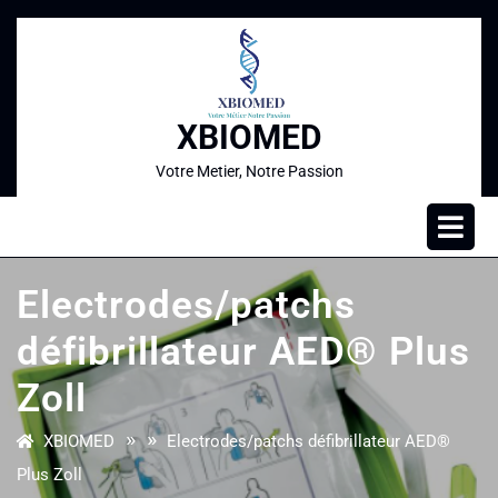
XBIOMED
Votre Metier, Notre Passion
Electrodes/patchs
défibrillateur AED® Plus
Zoll
» »
XBIOMED
Electrodes/patchs défibrillateur AED®
Plus Zoll