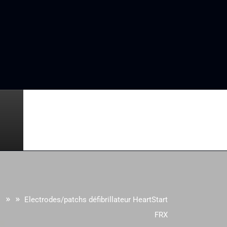
» »
D
Electrodes/patchs défibrillateur HeartStart
FRX