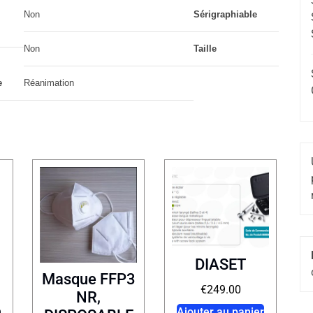
Non
Sérigraphiable
Non
Taille
e
Réanimation
DIASET
Masque FFP3
€
249.00
NR,
n
Ajouter au panier