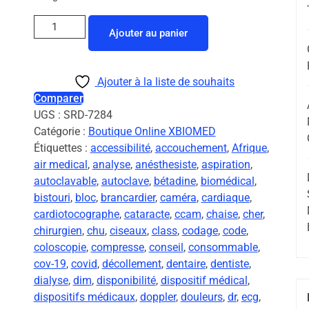
Ajouter au panier
Ajouter à la liste de souhaits
Comparer
UGS :
SRD-7284
Catégorie :
Boutique Online XBIOMED
Étiquettes :
accessibilité
,
accouchement
,
Afrique
,
air medical
,
analyse
,
anésthesiste
,
aspiration
,
autoclavable
,
autoclave
,
bétadine
,
biomédical
,
bistouri
,
bloc
,
brancardier
,
caméra
,
cardiaque
,
cardiotocographe
,
cataracte
,
ccam
,
chaise
,
cher
,
chirurgien
,
chu
,
ciseaux
,
class
,
codage
,
code
,
coloscopie
,
compresse
,
conseil
,
consommable
,
cov-19
,
covid
,
décollement
,
dentaire
,
dentiste
,
dialyse
,
dim
,
disponibilité
,
dispositif médical
,
dispositifs médicaux
,
doppler
,
douleurs
,
dr
,
ecg
,