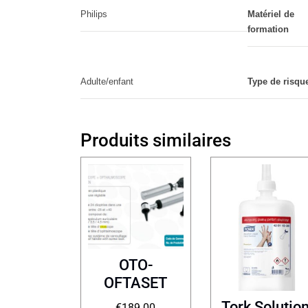
Philips
Matériel de
formation
Adulte/enfant
Type de risqu
Produits similaires
OTO-
OFTASET
Tork Solutio
€
189.00