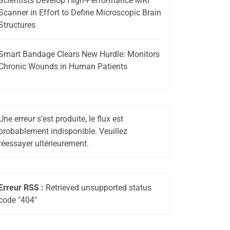
Scientists Develop High-Performance MRI
Scanner in Effort to Define Microscopic Brain
Structures
Smart Bandage Clears New Hurdle: Monitors
Chronic Wounds in Human Patients
Une erreur s’est produite, le flux est
probablement indisponible. Veuillez
réessayer ultérieurement.
Erreur RSS :
Retrieved unsupported status
code "404"