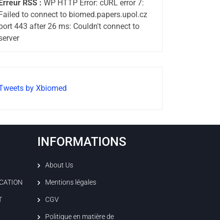
Erreur RSS :
WP HTTP Error: cURL error 7:
Failed to connect to biomed.papers.upol.cz
port 443 after 26 ms: Couldn't connect to
server
Tweets by Xbiomed
INFORMATIONS
About Us
ICATION
Mentions légales
T
CGV
Politique en matière de