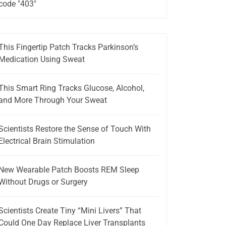
code "403"
This Fingertip Patch Tracks Parkinson’s
Medication Using Sweat
This Smart Ring Tracks Glucose, Alcohol,
and More Through Your Sweat
Scientists Restore the Sense of Touch With
Electrical Brain Stimulation
New Wearable Patch Boosts REM Sleep
Without Drugs or Surgery
Scientists Create Tiny “Mini Livers” That
Could One Day Replace Liver Transplants