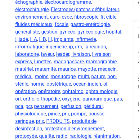
échographie
,
électrocardiogramme
,
électrochirurgie
,
Electrodes/patchs défibrillateur
,
environnement
,
euro
,
evoc
,
fibroscopie
,
fit cible
,
fluides médicaux
,
focale
,
gastro-entérologie
,
généraliste
,
gestion
,
gynéco
,
gynécologie
,
hôpital
,
I
,
iade
,
II A
,
II B
,
III
,
implants
,
infirmerie
,
informatique
,
ingénierie
,
ip
,
irm
,
la réunion
,
laboratoire
,
laveur
,
leader
,
livraison
,
livraison
express
,
lunettes
,
madagascare
,
mamographie
,
matériel
,
maternité
,
maurice
,
mayotte
,
médecin
,
médical
,
moins
,
monitorage
,
multi
,
nature
,
non-
stérile
,
norme
,
obstétrique
,
océan-indien
,
oi
,
opération
,
opératoire
,
ophtalmo
,
ophtalmologie
,
orl
,
ortho
,
orthopédie
,
oxygène
,
panoramique
,
pas
,
pca
,
pcr
,
pensement
,
perfusion
,
péridural
,
physiologique
,
pince
,
pni
,
pompe
,
pousse-
seringue
,
prix
,
PRODUITS
,
produits de
désinfection
,
protection d'environnement
,
protoxyde
,
qualité
,
radio
,
radiologie
,
réanimation
,