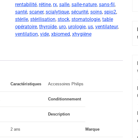
rentabilité
,
rétine
,
rx
,
salle
,
salle-nature
,
sans-fil
,
santé
,
scaner
,
scialytique
,
sécurité
,
soins
,
spio2
,
stérile
,
stérilisation
,
stock
,
stomatologie
,
table
opératoire
,
thyroïde
,
uro
,
urologie
,
us
,
ventilateur
,
ventilation
,
vide
,
xbiomed
,
xhygiène
Caractéristiques
Accessoires Philips
X
Conditionnement
Description
2 ans
Marque