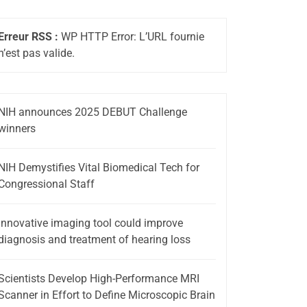
Erreur RSS :
WP HTTP Error: L’URL fournie
n’est pas valide.
NIH announces 2025 DEBUT Challenge
winners
NIH Demystifies Vital Biomedical Tech for
Congressional Staff
Innovative imaging tool could improve
diagnosis and treatment of hearing loss
Scientists Develop High-Performance MRI
Scanner in Effort to Define Microscopic Brain