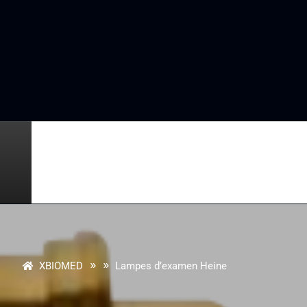
» »
XBIOMED
Lampes d’examen Heine