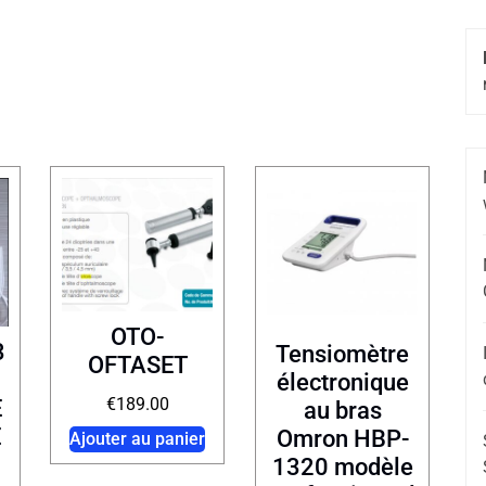
OTO-
3
Tensiomètre
OFTASET
électronique
€
189.00
E
au bras
E
Omron HBP-
Ajouter au panier
1320 modèle