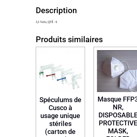
Description
3,5 Volts, QTÉ : 6
Produits similaires
Masque FFP
Spéculums de
NR,
Cusco à
DISPOSABL
usage unique
PROTECTIV
stériles
MASK,
(carton de