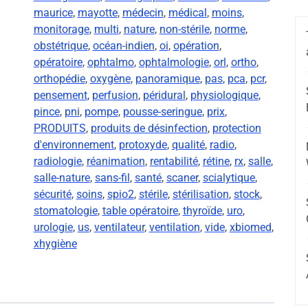
maurice
,
mayotte
,
médecin
,
médical
,
moins
,
monitorage
,
multi
,
nature
,
non-stérile
,
norme
,
obstétrique
,
océan-indien
,
oi
,
opération
,
opératoire
,
ophtalmo
,
ophtalmologie
,
orl
,
ortho
,
orthopédie
,
oxygène
,
panoramique
,
pas
,
pca
,
pcr
,
pensement
,
perfusion
,
péridural
,
physiologique
,
pince
,
pni
,
pompe
,
pousse-seringue
,
prix
,
PRODUITS
,
produits de désinfection
,
protection
d'environnement
,
protoxyde
,
qualité
,
radio
,
radiologie
,
réanimation
,
rentabilité
,
rétine
,
rx
,
salle
,
salle-nature
,
sans-fil
,
santé
,
scaner
,
scialytique
,
sécurité
,
soins
,
spio2
,
stérile
,
stérilisation
,
stock
,
stomatologie
,
table opératoire
,
thyroïde
,
uro
,
urologie
,
us
,
ventilateur
,
ventilation
,
vide
,
xbiomed
,
xhygiène