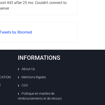
port 443 after 25 ms: Couldn't connect to
server
Tweets by Xbiomed
INFORMATIONS
About Us
ICATION
Mentions légales
T
CGV
Politique en matière de
remboursements et de retours