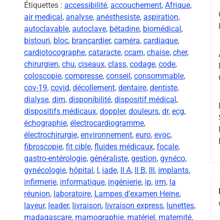
Étiquettes :
accessibilité
,
accouchement
,
Afrique
,
air medical
,
analyse
,
anésthesiste
,
aspiration
,
autoclavable
,
autoclave
,
bétadine
,
biomédical
,
bistouri
,
bloc
,
brancardier
,
caméra
,
cardiaque
,
cardiotocographe
,
cataracte
,
ccam
,
chaise
,
cher
,
chirurgien
,
chu
,
ciseaux
,
class
,
codage
,
code
,
coloscopie
,
compresse
,
conseil
,
consommable
,
cov-19
,
covid
,
décollement
,
dentaire
,
dentiste
,
dialyse
,
dim
,
disponibilité
,
dispositif médical
,
dispositifs médicaux
,
doppler
,
douleurs
,
dr
,
ecg
,
échographie
,
électrocardiogramme
,
électrochirurgie
,
environnement
,
euro
,
evoc
,
fibroscopie
,
fit cible
,
fluides médicaux
,
focale
,
gastro-entérologie
,
généraliste
,
gestion
,
gynéco
,
gynécologie
,
hôpital
,
I
,
iade
,
II A
,
II B
,
III
,
implants
,
infirmerie
,
informatique
,
ingénierie
,
ip
,
irm
,
la
réunion
,
laboratoire
,
Lampes d'examen Heine
,
laveur
,
leader
,
livraison
,
livraison express
,
lunettes
,
madagascare
,
mamographie
,
matériel
,
maternité
,