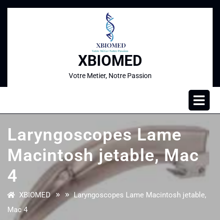
XBIOMED
Votre Metier, Notre Passion
Laryngoscopes Lame
Macintosh jetable, Mac
4
» »
XBIOMED
Laryngoscopes Lame Macintosh jetable,
Mac 4