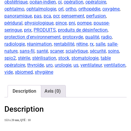
obstétrique
,
océan-indien
,
oi
,
opération
,
opératoire
,
ophtalmo
,
ophtalmologie
,
orl
,
ortho
,
orthopédie
,
oxygène
,
panoramique
,
pas
,
pca
,
pcr
,
pensement
,
perfusion
,
péridural
,
physiologique
,
pince
,
pni
,
pompe
,
pousse-
seringue
,
prix
,
PRODUITS
,
produits de désinfection
,
protection d'environnement
,
protoxyde
,
qualité
,
radio
,
radiologie
,
réanimation
,
rentabilité
,
rétine
,
rx
,
salle
,
salle-
nature
,
sans-fil
,
santé
,
scaner
,
scialytique
,
sécurité
,
soins
,
spio2
,
stérile
,
stérilisation
,
stock
,
stomatologie
,
table
opératoire
,
thyroïde
,
uro
,
urologie
,
us
,
ventilateur
,
ventilation
,
vide
,
xbiomed
,
xhygiène
Description
Avis (0)
Description
153 x 20 mm, QTÉ : 10