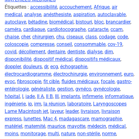
Étiquettes :
accessibilité
,
accouchement
,
Afrique
,
air
medical
,
analyse
,
anésthesiste
,
aspiration
,
autoclavable
,
autoclave
,
bétadine
,
biomédical
,
bistouri
,
bloc
,
brancardier
,
caméra
,
cardiaque
,
cardiotocographe
,
cataracte
,
ccam
,
chaise
,
cher
,
chirurgien
,
chu
,
ciseaux
,
class
,
codage
,
code
,
coloscopie
,
compresse
,
conseil
,
consommable
,
cov-19
,
covid
,
décollement
,
dentaire
,
dentiste
,
dialyse
,
dim
,
disponibilité
,
dispositif médical
,
dispositifs médicaux
,
doppler
,
douleurs
,
dr
,
ecg
,
échographie
,
électrocardiogramme
,
électrochirurgie
,
environnement
,
euro
,
evoc
,
fibroscopie
,
fit cible
,
fluides médicaux
,
focale
,
gastro-
entérologie
,
généraliste
,
gestion
,
gynéco
,
gynécologie
,
hôpital
,
I
,
iade
,
II A
,
II B
,
III
,
implants
,
infirmerie
,
informatique
,
ingénierie
,
ip
,
irm
,
la réunion
,
laboratoire
,
Laryngoscopes
Lame Macintosh jet
,
laveur
,
leader
,
livraison
,
livraison
express
,
lunettes
,
Mac 4
,
madagascare
,
mamographie
,
matériel
,
maternité
,
maurice
,
mayotte
,
médecin
,
médical
,
moins
,
monitorage
,
multi
,
nature
,
non-stérile
,
norme
,