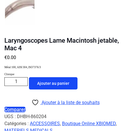
Laryngoscopes Lame Macintosh jetable,
Mac 4
€
0.00
Métal 100, AISI 304, ISO7376/3
Clinique
Ajouter au panier
Ajouter à la liste de souhaits
Comparer
UGS :
DHBH-860204
Catégories :
ACCESSOIRES
,
Boutique Online XBIOMED
,
MATERIELS MEDICALS