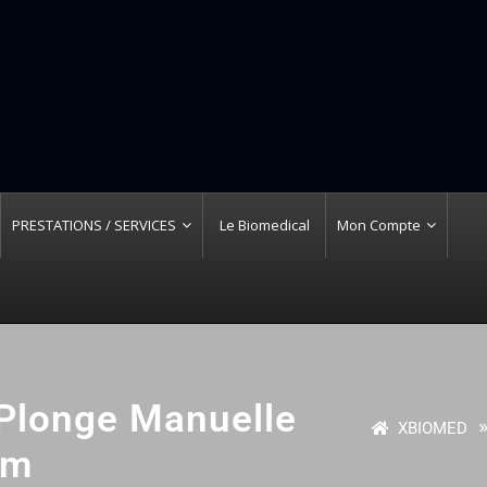
PRESTATIONS / SERVICES
Le Biomedical
Mon Compte
Plonge Manuelle
»
XBIOMED
um