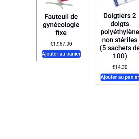
Doigtiers 2
Fauteuil de
doigts
gynécologie
polyéthylèn
fixe
non stériles
€
1,967.00
(5 sachets d
Ajouter au panier
100)
€
14.30
Ajouter au panie