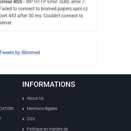
Erreur RSS :
WP HTTP Error: cURL error 7:
Failed to connect to biomed.papers.upol.cz
port 443 after 30 ms: Couldn't connect to
server
Tweets by Xbiomed
INFORMATIONS
About Us
ICATION
Mentions légales
T
CGV
Politique en matière de