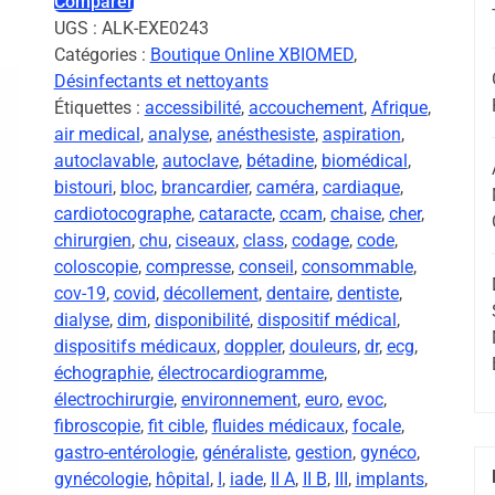
Comparer
UGS :
ALK-EXE0243
Catégories :
Boutique Online XBIOMED
,
Désinfectants et nettoyants
Étiquettes :
accessibilité
,
accouchement
,
Afrique
,
air medical
,
analyse
,
anésthesiste
,
aspiration
,
autoclavable
,
autoclave
,
bétadine
,
biomédical
,
bistouri
,
bloc
,
brancardier
,
caméra
,
cardiaque
,
cardiotocographe
,
cataracte
,
ccam
,
chaise
,
cher
,
chirurgien
,
chu
,
ciseaux
,
class
,
codage
,
code
,
coloscopie
,
compresse
,
conseil
,
consommable
,
cov-19
,
covid
,
décollement
,
dentaire
,
dentiste
,
dialyse
,
dim
,
disponibilité
,
dispositif médical
,
dispositifs médicaux
,
doppler
,
douleurs
,
dr
,
ecg
,
échographie
,
électrocardiogramme
,
électrochirurgie
,
environnement
,
euro
,
evoc
,
fibroscopie
,
fit cible
,
fluides médicaux
,
focale
,
gastro-entérologie
,
généraliste
,
gestion
,
gynéco
,
gynécologie
,
hôpital
,
I
,
iade
,
II A
,
II B
,
III
,
implants
,