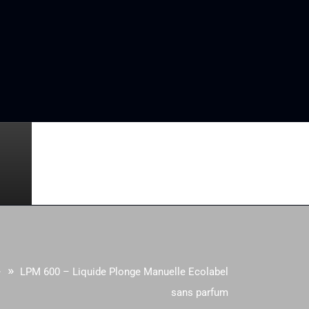
 »
LPM 600 – Liquide Plonge Manuelle Ecolabel
sans parfum