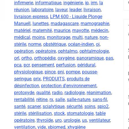
infirmerie
,
informatique
,
ingénierie
,
ip
,
irm
,
la
réunion
,
laboratoire
,
laveur
,
leader
,
livraison
,
livraison express
,
LPM 600 - Liquide Plonge
Manuell
,
lunettes
,
madagascare
,
mamographie
,
matériel
,
maternité
,
maurice
,
mayotte
,
médecin
,
médical
,
moins
,
monitorage
,
multi
,
nature
,
non-
stérile
,
norme
,
obstétrique
,
océan-indien
,
oi
,
opération
,
opératoire
,
ophtalmo
,
ophtalmologie
,
orl
,
ortho
,
orthopédie
,
oxygène
,
panoramique
,
pas
,
pca
,
pcr
,
pensement
,
perfusion
,
péridural
,
physiologique
,
pince
,
pni
,
pompe
,
pousse-
seringue
,
prix
,
PRODUITS
,
produits de
désinfection
,
protection d'environnement
,
protoxyde
,
qualité
,
radio
,
radiologie
,
réanimation
,
rentabilité
,
rétine
,
rx
,
salle
,
salle-nature
,
sans-fil
,
santé
,
scaner
,
scialytique
,
sécurité
,
soins
,
spio2
,
stérile
,
stérilisation
,
stock
,
stomatologie
,
table
opératoire
,
thyroïde
,
uro
,
urologie
,
us
,
ventilateur
,
ventilation
,
vide
,
xbiomed
,
xhygiène