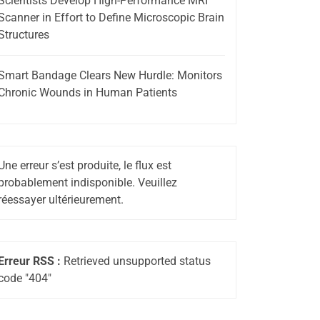
Scientists Develop High-Performance MRI
Scanner in Effort to Define Microscopic Brain
Structures
Smart Bandage Clears New Hurdle: Monitors
Chronic Wounds in Human Patients
Une erreur s’est produite, le flux est
probablement indisponible. Veuillez
réessayer ultérieurement.
Erreur RSS :
Retrieved unsupported status
code "404"