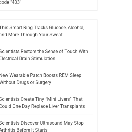
code "403"
This Smart Ring Tracks Glucose, Alcohol,
and More Through Your Sweat
Scientists Restore the Sense of Touch With
Electrical Brain Stimulation
New Wearable Patch Boosts REM Sleep
Without Drugs or Surgery
Scientists Create Tiny “Mini Livers” That
Could One Day Replace Liver Transplants
Scientists Discover Ultrasound May Stop
Arthritis Before It Starts