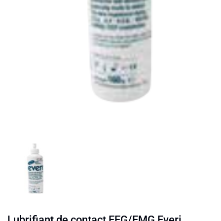
Lubrifiant de contact EEG/EMG Everi