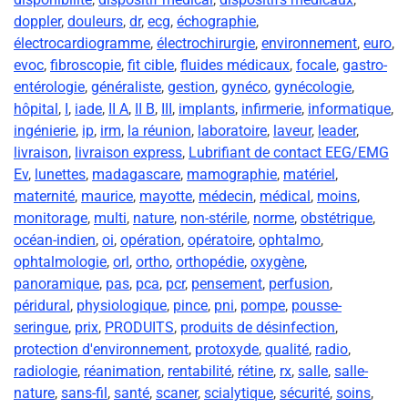
doppler
,
douleurs
,
dr
,
ecg
,
échographie
,
électrocardiogramme
,
électrochirurgie
,
environnement
,
euro
,
evoc
,
fibroscopie
,
fit cible
,
fluides médicaux
,
focale
,
gastro-
entérologie
,
généraliste
,
gestion
,
gynéco
,
gynécologie
,
hôpital
,
I
,
iade
,
II A
,
II B
,
III
,
implants
,
infirmerie
,
informatique
,
ingénierie
,
ip
,
irm
,
la réunion
,
laboratoire
,
laveur
,
leader
,
livraison
,
livraison express
,
Lubrifiant de contact EEG/EMG
Ev
,
lunettes
,
madagascare
,
mamographie
,
matériel
,
maternité
,
maurice
,
mayotte
,
médecin
,
médical
,
moins
,
monitorage
,
multi
,
nature
,
non-stérile
,
norme
,
obstétrique
,
océan-indien
,
oi
,
opération
,
opératoire
,
ophtalmo
,
ophtalmologie
,
orl
,
ortho
,
orthopédie
,
oxygène
,
panoramique
,
pas
,
pca
,
pcr
,
pensement
,
perfusion
,
péridural
,
physiologique
,
pince
,
pni
,
pompe
,
pousse-
seringue
,
prix
,
PRODUITS
,
produits de désinfection
,
protection d'environnement
,
protoxyde
,
qualité
,
radio
,
radiologie
,
réanimation
,
rentabilité
,
rétine
,
rx
,
salle
,
salle-
nature
,
sans-fil
,
santé
,
scaner
,
scialytique
,
sécurité
,
soins
,