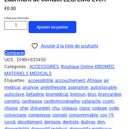
€
0.00
Crème pour électrodes
Ajouter au panier
Ajouter à la liste de souhaits
Comparer
UGS :
DHBH-833450
Catégories :
ACCESSOIRES
,
Boutique Online XBIOMED
,
MATERIELS MEDICALS
Étiquettes :
accessibilité
,
accouchement
,
Afrique
,
air
medical
,
analyse
,
anésthesiste
,
aspiration
,
autoclavable
,
autoclave
,
bétadine
,
biomédical
,
bistouri
,
bloc
,
brancardier
,
caméra
,
cardiaque
,
cardiotocographe
,
cataracte
,
ccam
,
chaise
,
cher
,
chirurgien
,
chu
,
ciseaux
,
class
,
codage
,
code
,
coloscopie
,
compresse
,
conseil
,
consommable
,
cov-19
,
covid
,
décollement
,
dentaire
,
dentiste
,
dialyse
,
dim
,
disponibilité
,
dispositif médical
,
dispositifs médicaux
,