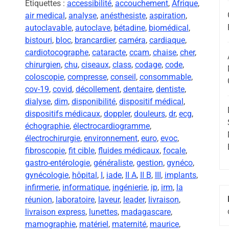
Étiquettes :
accessibilité
,
accouchement
,
Afrique
,
air medical
,
analyse
,
anésthesiste
,
aspiration
,
autoclavable
,
autoclave
,
bétadine
,
biomédical
,
bistouri
,
bloc
,
brancardier
,
caméra
,
cardiaque
,
cardiotocographe
,
cataracte
,
ccam
,
chaise
,
cher
,
chirurgien
,
chu
,
ciseaux
,
class
,
codage
,
code
,
coloscopie
,
compresse
,
conseil
,
consommable
,
cov-19
,
covid
,
décollement
,
dentaire
,
dentiste
,
dialyse
,
dim
,
disponibilité
,
dispositif médical
,
dispositifs médicaux
,
doppler
,
douleurs
,
dr
,
ecg
,
échographie
,
électrocardiogramme
,
électrochirurgie
,
environnement
,
euro
,
evoc
,
fibroscopie
,
fit cible
,
fluides médicaux
,
focale
,
gastro-entérologie
,
généraliste
,
gestion
,
gynéco
,
gynécologie
,
hôpital
,
I
,
iade
,
II A
,
II B
,
III
,
implants
,
infirmerie
,
informatique
,
ingénierie
,
ip
,
irm
,
la
réunion
,
laboratoire
,
laveur
,
leader
,
livraison
,
livraison express
,
lunettes
,
madagascare
,
mamographie
,
matériel
,
maternité
,
maurice
,