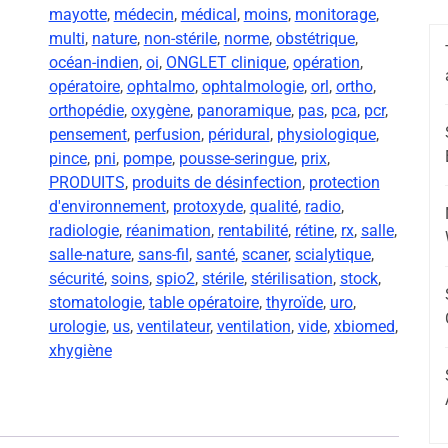
mayotte
,
médecin
,
médical
,
moins
,
monitorage
,
multi
,
nature
,
non-stérile
,
norme
,
obstétrique
,
océan-indien
,
oi
,
ONGLET clinique
,
opération
,
opératoire
,
ophtalmo
,
ophtalmologie
,
orl
,
ortho
,
orthopédie
,
oxygène
,
panoramique
,
pas
,
pca
,
pcr
,
pensement
,
perfusion
,
péridural
,
physiologique
,
pince
,
pni
,
pompe
,
pousse-seringue
,
prix
,
PRODUITS
,
produits de désinfection
,
protection
d'environnement
,
protoxyde
,
qualité
,
radio
,
radiologie
,
réanimation
,
rentabilité
,
rétine
,
rx
,
salle
,
salle-nature
,
sans-fil
,
santé
,
scaner
,
scialytique
,
sécurité
,
soins
,
spio2
,
stérile
,
stérilisation
,
stock
,
stomatologie
,
table opératoire
,
thyroïde
,
uro
,
urologie
,
us
,
ventilateur
,
ventilation
,
vide
,
xbiomed
,
xhygiène