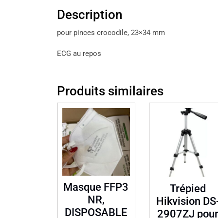
Description
pour pinces crocodile, 23×34 mm
ECG au repos
Produits similaires
Masque FFP3
Trépied
NR,
Hikvision DS
DISPOSABLE
2907ZJ pou