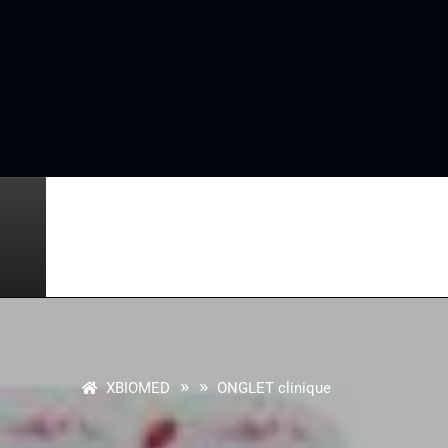
» »
XBIOMED
ONGLET clinique