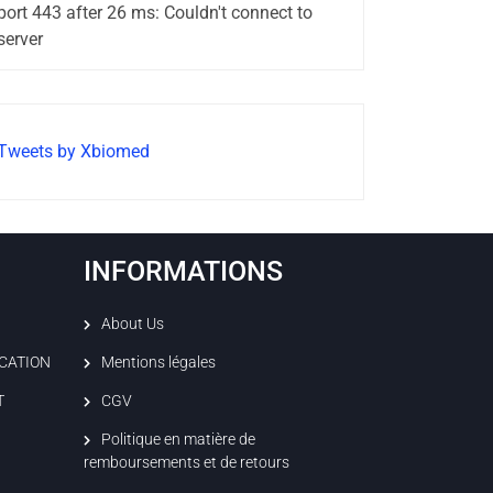
port 443 after 26 ms: Couldn't connect to
server
Tweets by Xbiomed
INFORMATIONS
About Us
ICATION
Mentions légales
T
CGV
Politique en matière de
remboursements et de retours