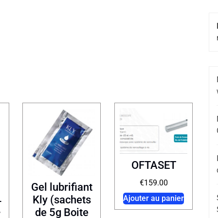
OFTASET
€
159.00
Gel lubrifiant
Kly (sachets
Ajouter au panier
-
de 5g Boite
r