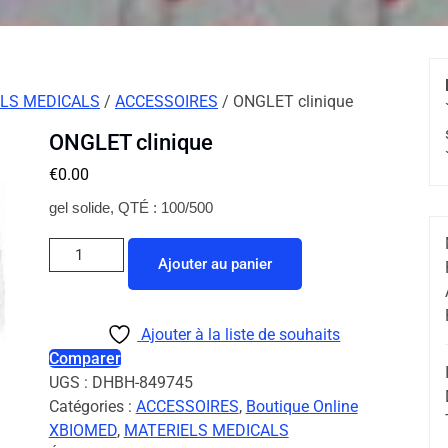
LS MEDICALS
/
ACCESSOIRES
/ ONGLET clinique
ONGLET clinique
€
0.00
gel solide, QTÉ : 100/500
Ajouter au panier
Ajouter à la liste de souhaits
Comparer
UGS :
DHBH-849745
Catégories :
ACCESSOIRES
,
Boutique Online
XBIOMED
,
MATERIELS MEDICALS