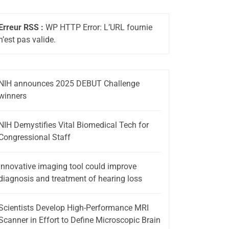
Erreur RSS :
WP HTTP Error: L’URL fournie
n’est pas valide.
NIH announces 2025 DEBUT Challenge
winners
NIH Demystifies Vital Biomedical Tech for
Congressional Staff
Innovative imaging tool could improve
diagnosis and treatment of hearing loss
Scientists Develop High-Performance MRI
Scanner in Effort to Define Microscopic Brain