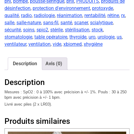
pni
,
pompe
,
pousse-seringue
,
prix
,
PRODUITS
,
produits de
désinfection
,
protection d'environnement
,
protoxyde
,
qualité
,
radio
,
radiologie
,
réanimation
,
rentabilité
,
rétine
,
rx
,
salle
,
salle-nature
,
sans-fil
,
santé
,
scaner
,
scialytique
,
sécurité
,
soins
,
spio2
,
stérile
,
stérilisation
,
stock
,
stomatologie
,
table opératoire
,
thyroïde
,
uro
,
urologie
,
us
,
ventilateur
,
ventilation
,
vide
,
xbiomed
,
xhygiène
Description
Avis (0)
Description
Mesures : SpO2 : 0 à 100% avec précision à +/- 1%. Pouls : 30 à 250
bpm avec précision à +/- 1 bpm.
Livré avec piles (2 x LR03).
Produits similaires