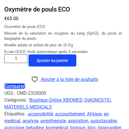
Oxymètre de pouls ECO
€
65.00
Oxymètre de pouls ECO.
Mesure de la saturation en oxygène du sang (SpO2), du pouls et
bargraphe du pouls.
Modèle adulte et enfant de plus de 15 Kg
Ecran OLED. Arrêt automatique après 5 secondes
Ajouter au panier
Ajouter à la liste de souhaits
Comparer
UGS :
CMD-2320000
Catégories :
Boutique Online XBIOMED
,
DIAGNOSTIC
,
MATERIELS MEDICALS
Étiquettes :
accessibilité
,
accouchement
,
Afrique
,
air
medical
,
analyse
,
anésthesiste
,
aspiration
,
autoclavable
,
autoclave
,
bétadine
,
biomédical
,
bistouri
,
bloc
,
brancardier
,