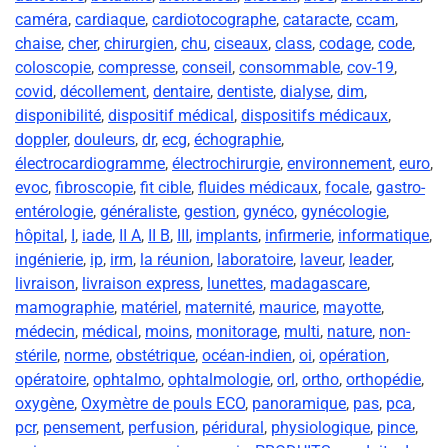
caméra
,
cardiaque
,
cardiotocographe
,
cataracte
,
ccam
,
chaise
,
cher
,
chirurgien
,
chu
,
ciseaux
,
class
,
codage
,
code
,
coloscopie
,
compresse
,
conseil
,
consommable
,
cov-19
,
covid
,
décollement
,
dentaire
,
dentiste
,
dialyse
,
dim
,
disponibilité
,
dispositif médical
,
dispositifs médicaux
,
doppler
,
douleurs
,
dr
,
ecg
,
échographie
,
électrocardiogramme
,
électrochirurgie
,
environnement
,
euro
,
evoc
,
fibroscopie
,
fit cible
,
fluides médicaux
,
focale
,
gastro-
entérologie
,
généraliste
,
gestion
,
gynéco
,
gynécologie
,
hôpital
,
I
,
iade
,
II A
,
II B
,
III
,
implants
,
infirmerie
,
informatique
,
ingénierie
,
ip
,
irm
,
la réunion
,
laboratoire
,
laveur
,
leader
,
livraison
,
livraison express
,
lunettes
,
madagascare
,
mamographie
,
matériel
,
maternité
,
maurice
,
mayotte
,
médecin
,
médical
,
moins
,
monitorage
,
multi
,
nature
,
non-
stérile
,
norme
,
obstétrique
,
océan-indien
,
oi
,
opération
,
opératoire
,
ophtalmo
,
ophtalmologie
,
orl
,
ortho
,
orthopédie
,
oxygène
,
Oxymètre de pouls ECO
,
panoramique
,
pas
,
pca
,
pcr
,
pensement
,
perfusion
,
péridural
,
physiologique
,
pince
,