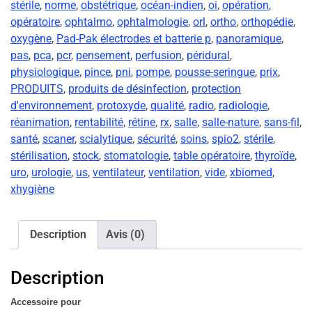
stérile
,
norme
,
obstétrique
,
océan-indien
,
oi
,
opération
,
opératoire
,
ophtalmo
,
ophtalmologie
,
orl
,
ortho
,
orthopédie
,
oxygène
,
Pad-Pak électrodes et batterie p
,
panoramique
,
pas
,
pca
,
pcr
,
pensement
,
perfusion
,
péridural
,
physiologique
,
pince
,
pni
,
pompe
,
pousse-seringue
,
prix
,
PRODUITS
,
produits de désinfection
,
protection
d'environnement
,
protoxyde
,
qualité
,
radio
,
radiologie
,
réanimation
,
rentabilité
,
rétine
,
rx
,
salle
,
salle-nature
,
sans-fil
,
santé
,
scaner
,
scialytique
,
sécurité
,
soins
,
spio2
,
stérile
,
stérilisation
,
stock
,
stomatologie
,
table opératoire
,
thyroïde
,
uro
,
urologie
,
us
,
ventilateur
,
ventilation
,
vide
,
xbiomed
,
xhygiène
Description
Avis (0)
Description
Accessoire pour