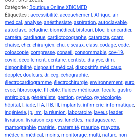
Catégorie :
Boutique Online XBIOMED
Étiquettes :
accessibilité
,
accouchement
,
Afrique
,
air
medical
,
analyse
,
anésthesiste
,
aspiration
,
autoclavable
,
autoclave
,
bétadine
,
biomédical
,
bistouri
,
bloc
,
brancardier
,
caméra
,
cardiaque
,
cardiotocographe
,
cataracte
,
ccam
,
chaise
,
cher
,
chirurgien
,
chu
,
ciseaux
,
class
,
codage
,
code
,
coloscopie
,
compresse
,
conseil
,
consommable
,
cov-19
,
covid
,
décollement
,
dentaire
,
dentiste
,
dialyse
,
dim
,
disponibilité
,
dispositif médical
,
dispositifs médicaux
,
doppler
,
douleurs
,
dr
,
ecg
,
échographie
,
électrocardiogramme
,
électrochirurgie
,
environnement
,
euro
,
evoc
,
fibroscopie
,
fit cible
,
fluides médicaux
,
focale
,
gastro-
entérologie
,
généraliste
,
gestion
,
gynéco
,
gynécologie
,
hôpital
,
I
,
iade
,
II A
,
II B
,
III
,
implants
,
infirmerie
,
informatique
,
ingénierie
,
ip
,
irm
,
la réunion
,
laboratoire
,
laveur
,
leader
,
livraison
,
livraison express
,
lunettes
,
madagascare
,
mamographie
,
matériel
,
maternité
,
maurice
,
mayotte
,
médecin
,
médical
,
moins
,
monitorage
,
multi
,
nature
,
non-