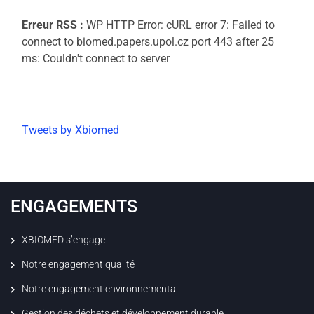
Erreur RSS :
WP HTTP Error: cURL error 7: Failed to
connect to biomed.papers.upol.cz port 443 after 25
ms: Couldn't connect to server
Tweets by Xbiomed
ENGAGEMENTS
XBIOMED s’engage
Notre engagement qualité
Notre engagement environnemental
Gestion des déchets et développement durable