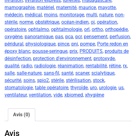
livraison
,
livraison express
,
lunettes
,
madagascare
,
mamographie
,
matériel
,
maternité
,
maurice
,
mayotte
,
médecin
,
médical
,
moins
,
monitorage
,
multi
,
nature
,
non-
stérile
,
norme
,
obstétrique
,
océan-indien
,
oi
,
opération
,
opératoire
,
ophtalmo
,
ophtalmologie
,
orl
,
ortho
,
orthopédie
,
oxygène
,
panoramique
,
pas
,
pca
,
pcr
,
pensement
,
perfusion
,
péridural
,
physiologique
,
pince
,
pni
,
pompe
,
Porte redon en
époxy blanc
,
pousse-seringue
,
prix
,
PRODUITS
,
produits de
désinfection
,
protection d'environnement
,
protoxyde
,
qualité
,
radio
,
radiologie
,
réanimation
,
rentabilité
,
rétine
,
rx
,
salle
,
salle-nature
,
sans-fil
,
santé
,
scaner
,
scialytique
,
sécurité
,
soins
,
spio2
,
stérile
,
stérilisation
,
stock
,
stomatologie
,
table opératoire
,
thyroïde
,
uro
,
urologie
,
us
,
ventilateur
,
ventilation
,
vide
,
xbiomed
,
xhygiène
Avis (0)
Avis