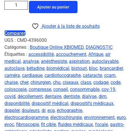
Ajouter au panier
Ajouter à la liste de souhaits
Comparer
UGS :
CMD-4396000
Catégories :
Boutique Online XBIOMED
,
DIAGNOSTIC
Étiquettes :
accessibilité
,
accouchement
,
Afrique
,
air
medical
,
analyse
,
anésthesiste
,
aspiration
,
autoclavable
,
autoclave
,
bétadine
,
biomédical
,
bistouri
,
bloc
,
brancardier
,
caméra
,
cardiaque
,
cardiotocographe
,
cataracte
,
ccam
,
chaise
,
cher
,
chirurgien
,
chu
,
ciseaux
,
class
,
codage
,
code
,
coloscopie
,
compresse
,
conseil
,
consommable
,
cov-19
,
covid
,
décollement
,
dentaire
,
dentiste
,
dialyse
,
dim
,
disponibilité
,
dispositif médical
,
dispositifs médicaux
,
doppler
,
douleurs
,
dr
,
ecg
,
échographie
,
électrocardiogramme
,
électrochirurgie
,
environnement
,
euro
,
evoc
,
fibroscopie
,
fit cible
,
fluides médicaux
,
focale
,
gastro-