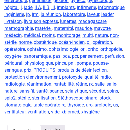
entérologie
,
généraliste
,
gestion
,
gynéco
,
gynécologie
,
hôpital
,
I
,
iade
,
II A
,
II B
,
III
,
implants
,
infirmerie
,
informatique
,
ingénierie
,
ip
,
irm
,
la réunion
,
laboratoire
,
laveur
,
leader
,
livraison
,
livraison express
,
lunettes
,
madagascare
,
mamographie
,
matériel
,
maternité
,
maurice
,
mayotte
,
médecin
,
médical
,
moins
,
monitorage
,
multi
,
nature
,
non-
stérile
,
norme
,
obstétrique
,
océan-indien
,
oi
,
opération
,
opératoire
,
ophtalmo
,
ophtalmologie
,
orl
,
ortho
,
orthopédie
,
oxygène
,
panoramique
,
pas
,
pca
,
pcr
,
pensement
,
perfusion
,
péridural
,
physiologique
,
pince
,
pni
,
pompe
,
pousse-
seringue
,
prix
,
PRODUITS
,
produits de désinfection
,
protection d'environnement
,
protoxyde
,
qualité
,
radio
,
radiologie
,
réanimation
,
rentabilité
,
rétine
,
rx
,
salle
,
salle-
nature
,
sans-fil
,
santé
,
scaner
,
scialytique
,
sécurité
,
soins
,
spio2
,
stérile
,
stérilisation
,
Stéthoscope pinard
,
stock
,
stomatologie
,
table opératoire
,
thyroïde
,
uro
,
urologie
,
us
,
ventilateur
,
ventilation
,
vide
,
xbiomed
,
xhygiène