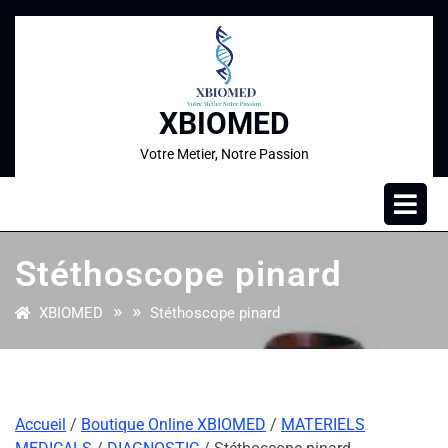
XBIOMED
Votre Metier, Notre Passion
Stéthoscope pinard
» »
XBIOMED
Stéthoscope pinard
Accueil
/
Boutique Online XBIOMED
/
MATERIELS