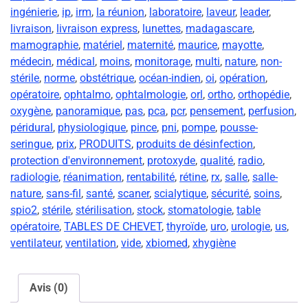
ingénierie
,
ip
,
irm
,
la réunion
,
laboratoire
,
laveur
,
leader
,
livraison
,
livraison express
,
lunettes
,
madagascare
,
mamographie
,
matériel
,
maternité
,
maurice
,
mayotte
,
médecin
,
médical
,
moins
,
monitorage
,
multi
,
nature
,
non-
stérile
,
norme
,
obstétrique
,
océan-indien
,
oi
,
opération
,
opératoire
,
ophtalmo
,
ophtalmologie
,
orl
,
ortho
,
orthopédie
,
oxygène
,
panoramique
,
pas
,
pca
,
pcr
,
pensement
,
perfusion
,
péridural
,
physiologique
,
pince
,
pni
,
pompe
,
pousse-
seringue
,
prix
,
PRODUITS
,
produits de désinfection
,
protection d'environnement
,
protoxyde
,
qualité
,
radio
,
radiologie
,
réanimation
,
rentabilité
,
rétine
,
rx
,
salle
,
salle-
nature
,
sans-fil
,
santé
,
scaner
,
scialytique
,
sécurité
,
soins
,
spio2
,
stérile
,
stérilisation
,
stock
,
stomatologie
,
table
opératoire
,
TABLES DE CHEVET
,
thyroïde
,
uro
,
urologie
,
us
,
ventilateur
,
ventilation
,
vide
,
xbiomed
,
xhygiène
Avis (0)