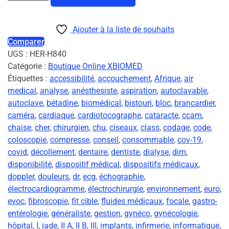
Ajouter à la liste de souhaits
Comparer
UGS :
HER-H840
Catégorie :
Boutique Online XBIOMED
Étiquettes :
accessibilité
,
accouchement
,
Afrique
,
air
medical
,
analyse
,
anésthesiste
,
aspiration
,
autoclavable
,
autoclave
,
bétadine
,
biomédical
,
bistouri
,
bloc
,
brancardier
,
caméra
,
cardiaque
,
cardiotocographe
,
cataracte
,
ccam
,
chaise
,
cher
,
chirurgien
,
chu
,
ciseaux
,
class
,
codage
,
code
,
coloscopie
,
compresse
,
conseil
,
consommable
,
cov-19
,
covid
,
décollement
,
dentaire
,
dentiste
,
dialyse
,
dim
,
disponibilité
,
dispositif médical
,
dispositifs médicaux
,
doppler
,
douleurs
,
dr
,
ecg
,
échographie
,
électrocardiogramme
,
électrochirurgie
,
environnement
,
euro
,
evoc
,
fibroscopie
,
fit cible
,
fluides médicaux
,
focale
,
gastro-
entérologie
,
généraliste
,
gestion
,
gynéco
,
gynécologie
,
hôpital
,
I
,
iade
,
II A
,
II B
,
III
,
implants
,
infirmerie
,
informatique
,