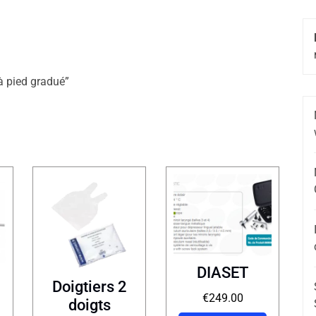
 à pied gradué”
DIASET
Doigtiers 2
€
249.00
doigts