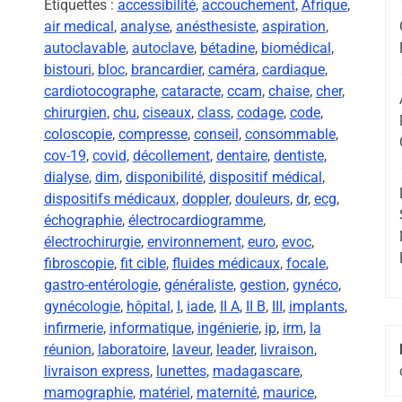
Étiquettes :
accessibilité
,
accouchement
,
Afrique
,
air medical
,
analyse
,
anésthesiste
,
aspiration
,
autoclavable
,
autoclave
,
bétadine
,
biomédical
,
bistouri
,
bloc
,
brancardier
,
caméra
,
cardiaque
,
cardiotocographe
,
cataracte
,
ccam
,
chaise
,
cher
,
chirurgien
,
chu
,
ciseaux
,
class
,
codage
,
code
,
coloscopie
,
compresse
,
conseil
,
consommable
,
cov-19
,
covid
,
décollement
,
dentaire
,
dentiste
,
dialyse
,
dim
,
disponibilité
,
dispositif médical
,
dispositifs médicaux
,
doppler
,
douleurs
,
dr
,
ecg
,
échographie
,
électrocardiogramme
,
électrochirurgie
,
environnement
,
euro
,
evoc
,
fibroscopie
,
fit cible
,
fluides médicaux
,
focale
,
gastro-entérologie
,
généraliste
,
gestion
,
gynéco
,
gynécologie
,
hôpital
,
I
,
iade
,
II A
,
II B
,
III
,
implants
,
infirmerie
,
informatique
,
ingénierie
,
ip
,
irm
,
la
réunion
,
laboratoire
,
laveur
,
leader
,
livraison
,
livraison express
,
lunettes
,
madagascare
,
mamographie
,
matériel
,
maternité
,
maurice
,