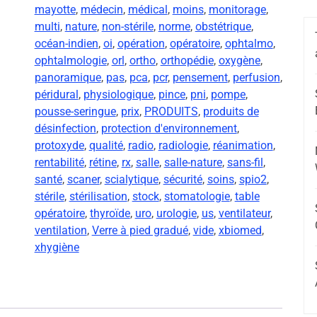
mayotte
,
médecin
,
médical
,
moins
,
monitorage
,
multi
,
nature
,
non-stérile
,
norme
,
obstétrique
,
océan-indien
,
oi
,
opération
,
opératoire
,
ophtalmo
,
ophtalmologie
,
orl
,
ortho
,
orthopédie
,
oxygène
,
panoramique
,
pas
,
pca
,
pcr
,
pensement
,
perfusion
,
péridural
,
physiologique
,
pince
,
pni
,
pompe
,
pousse-seringue
,
prix
,
PRODUITS
,
produits de
désinfection
,
protection d'environnement
,
protoxyde
,
qualité
,
radio
,
radiologie
,
réanimation
,
rentabilité
,
rétine
,
rx
,
salle
,
salle-nature
,
sans-fil
,
santé
,
scaner
,
scialytique
,
sécurité
,
soins
,
spio2
,
stérile
,
stérilisation
,
stock
,
stomatologie
,
table
opératoire
,
thyroïde
,
uro
,
urologie
,
us
,
ventilateur
,
ventilation
,
Verre à pied gradué
,
vide
,
xbiomed
,
xhygiène