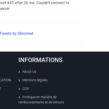
port 443 after 26 ms: Couldn't connect to
server
Tweets by Xbiomed
INFORMATIONS
About Us
ICATION
Mentions légales
T
CGV
Politique en matière de
remboursements et de retours