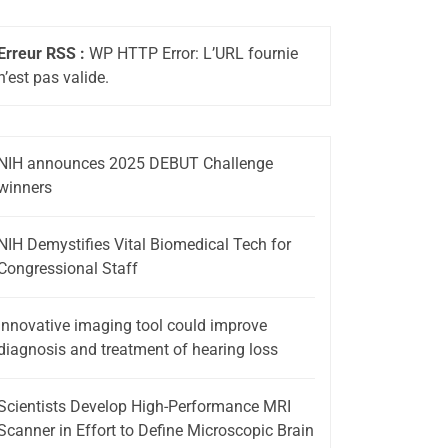
Erreur RSS :
WP HTTP Error: L’URL fournie
n’est pas valide.
NIH announces 2025 DEBUT Challenge
winners
NIH Demystifies Vital Biomedical Tech for
Congressional Staff
Innovative imaging tool could improve
diagnosis and treatment of hearing loss
Scientists Develop High-Performance MRI
Scanner in Effort to Define Microscopic Brain