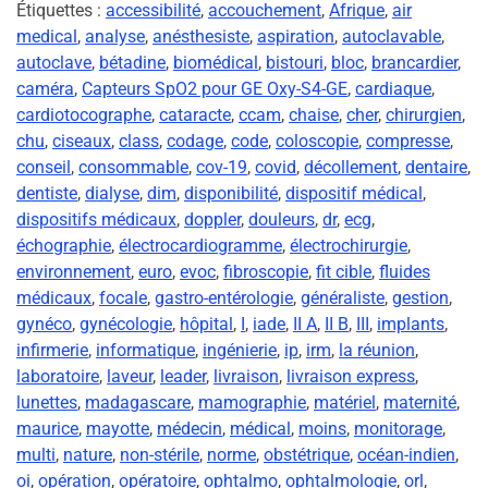
Étiquettes :
accessibilité
,
accouchement
,
Afrique
,
air
medical
,
analyse
,
anésthesiste
,
aspiration
,
autoclavable
,
autoclave
,
bétadine
,
biomédical
,
bistouri
,
bloc
,
brancardier
,
caméra
,
Capteurs SpO2 pour GE Oxy-S4-GE
,
cardiaque
,
cardiotocographe
,
cataracte
,
ccam
,
chaise
,
cher
,
chirurgien
,
chu
,
ciseaux
,
class
,
codage
,
code
,
coloscopie
,
compresse
,
conseil
,
consommable
,
cov-19
,
covid
,
décollement
,
dentaire
,
dentiste
,
dialyse
,
dim
,
disponibilité
,
dispositif médical
,
dispositifs médicaux
,
doppler
,
douleurs
,
dr
,
ecg
,
échographie
,
électrocardiogramme
,
électrochirurgie
,
environnement
,
euro
,
evoc
,
fibroscopie
,
fit cible
,
fluides
médicaux
,
focale
,
gastro-entérologie
,
généraliste
,
gestion
,
gynéco
,
gynécologie
,
hôpital
,
I
,
iade
,
II A
,
II B
,
III
,
implants
,
infirmerie
,
informatique
,
ingénierie
,
ip
,
irm
,
la réunion
,
laboratoire
,
laveur
,
leader
,
livraison
,
livraison express
,
lunettes
,
madagascare
,
mamographie
,
matériel
,
maternité
,
maurice
,
mayotte
,
médecin
,
médical
,
moins
,
monitorage
,
multi
,
nature
,
non-stérile
,
norme
,
obstétrique
,
océan-indien
,
oi
,
opération
,
opératoire
,
ophtalmo
,
ophtalmologie
,
orl
,