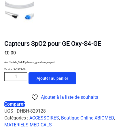
Capteurs SpO2 pour GE Oxy-S4-GE
€
0.00
réutilisable, SoftTipSensor, grand,moyen,petit
Envitec R-3513-30
Ajouter au panier
Ajouter à la liste de souhaits
Comparer
UGS :
DHBH-829128
Catégories :
ACCESSOIRES
,
Boutique Online XBIOMED
,
MATERIELS MEDICALS