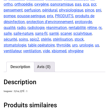
ortho
,
orthopédie
,
oxygène
,
panoramique
,
pas
,
pca
,
pcr
,
pensement
,
perfusion
,
péridural
,
physiologique
,
pince
,
pni
,
pompe
,
pousse-seringue
,
prix
,
PRODUITS
,
produits de
désinfection
,
protection d'environnement
,
protoxyde
,
qualité
,
radio
,
radiologie
,
réanimation
,
rentabilité
,
rétine
,
rx
,
salle
,
salle-nature
,
sans-fil
,
santé
,
scaner
,
scialytique
,
sécurité
,
soins
,
spio2
,
stérile
,
stérilisation
,
stock
,
stomatologie
,
table opératoire
,
thyroïde
,
uro
,
urologie
,
us
,
ventilateur
,
ventilation
,
vide
,
xbiomed
,
xhygiène
Description
Avis (0)
Description
longueur : 3,0 m, QTÉ : 1
Produits similaires