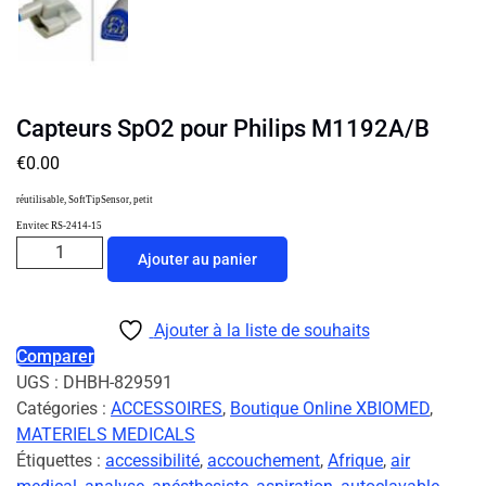
Capteurs SpO2 pour Philips M1192A/B
€
0.00
réutilisable, SoftTipSensor, petit
Envitec RS-2414-15
Ajouter au panier
Ajouter à la liste de souhaits
Comparer
UGS :
DHBH-829591
Catégories :
ACCESSOIRES
,
Boutique Online XBIOMED
,
MATERIELS MEDICALS
Étiquettes :
accessibilité
,
accouchement
,
Afrique
,
air