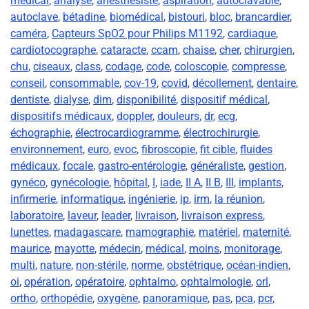
medical
,
analyse
,
anésthesiste
,
aspiration
,
autoclavable
,
autoclave
,
bétadine
,
biomédical
,
bistouri
,
bloc
,
brancardier
,
caméra
,
Capteurs SpO2 pour Philips M1192
,
cardiaque
,
cardiotocographe
,
cataracte
,
ccam
,
chaise
,
cher
,
chirurgien
,
chu
,
ciseaux
,
class
,
codage
,
code
,
coloscopie
,
compresse
,
conseil
,
consommable
,
cov-19
,
covid
,
décollement
,
dentaire
,
dentiste
,
dialyse
,
dim
,
disponibilité
,
dispositif médical
,
dispositifs médicaux
,
doppler
,
douleurs
,
dr
,
ecg
,
échographie
,
électrocardiogramme
,
électrochirurgie
,
environnement
,
euro
,
evoc
,
fibroscopie
,
fit cible
,
fluides
médicaux
,
focale
,
gastro-entérologie
,
généraliste
,
gestion
,
gynéco
,
gynécologie
,
hôpital
,
I
,
iade
,
II A
,
II B
,
III
,
implants
,
infirmerie
,
informatique
,
ingénierie
,
ip
,
irm
,
la réunion
,
laboratoire
,
laveur
,
leader
,
livraison
,
livraison express
,
lunettes
,
madagascare
,
mamographie
,
matériel
,
maternité
,
maurice
,
mayotte
,
médecin
,
médical
,
moins
,
monitorage
,
multi
,
nature
,
non-stérile
,
norme
,
obstétrique
,
océan-indien
,
oi
,
opération
,
opératoire
,
ophtalmo
,
ophtalmologie
,
orl
,
ortho
,
orthopédie
,
oxygène
,
panoramique
,
pas
,
pca
,
pcr
,