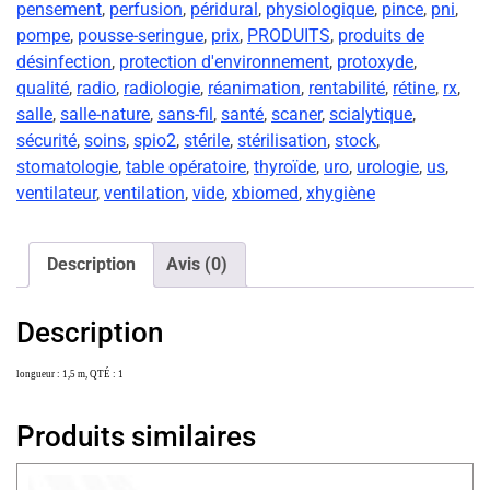
pensement
,
perfusion
,
péridural
,
physiologique
,
pince
,
pni
,
pompe
,
pousse-seringue
,
prix
,
PRODUITS
,
produits de
désinfection
,
protection d'environnement
,
protoxyde
,
qualité
,
radio
,
radiologie
,
réanimation
,
rentabilité
,
rétine
,
rx
,
salle
,
salle-nature
,
sans-fil
,
santé
,
scaner
,
scialytique
,
sécurité
,
soins
,
spio2
,
stérile
,
stérilisation
,
stock
,
stomatologie
,
table opératoire
,
thyroïde
,
uro
,
urologie
,
us
,
ventilateur
,
ventilation
,
vide
,
xbiomed
,
xhygiène
Description
Avis (0)
Description
longueur : 1,5 m, QTÉ : 1
Produits similaires