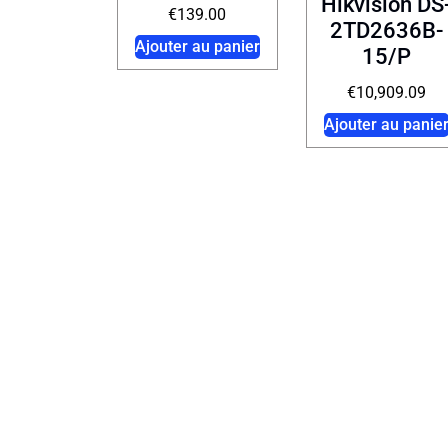
Hikvision DS
€
139.00
2TD2636B-
Ajouter au panier
15/P
€
10,909.09
Ajouter au panie