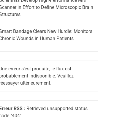
Scientists Develop High-Performance MRI
Scanner in Effort to Define Microscopic Brain
Structures
Smart Bandage Clears New Hurdle: Monitors
Chronic Wounds in Human Patients
Une erreur s’est produite, le flux est
probablement indisponible. Veuillez
réessayer ultérieurement.
Erreur RSS :
Retrieved unsupported status
code "404"