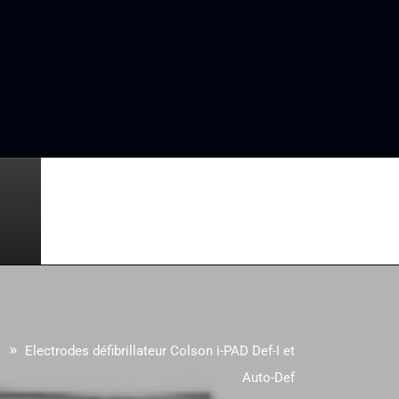
 »
Electrodes défibrillateur Colson i-PAD Def-I et
Auto-Def