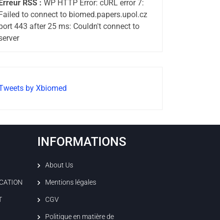
Erreur RSS :
WP HTTP Error: cURL error 7:
Failed to connect to biomed.papers.upol.cz
port 443 after 25 ms: Couldn't connect to
server
Tweets by Xbiomed
INFORMATIONS
About Us
ICATION
Mentions légales
T
CGV
Politique en matière de