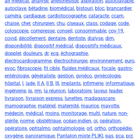
air medical
,
analyse
,
anésthesiste
,
aspiration
,
autoclavable
,
autoclave
,
bétadine
,
biomédical
,
bistouri
,
bloc
,
brancardier
,
caméra
,
cardiaque
,
cardiotocographe
,
cataracte
,
ccam
,
chaise
,
cher
,
chirurgien
,
chu
,
ciseaux
,
class
,
codage
,
code
,
coloscopie
,
compresse
,
conseil
,
consommable
,
cov-19
,
covid
,
décollement
,
dentaire
,
dentiste
,
dialyse
,
dim
,
disponibilité
,
dispositif médical
,
dispositifs médicaux
,
doppler
,
douleurs
,
dr
,
ecg
,
échographie
,
électrocardiogramme
,
électrochirurgie
,
environnement
,
euro
,
evoc
,
fibroscopie
,
fit cible
,
fluides médicaux
,
focale
,
gastro-
entérologie
,
généraliste
,
gestion
,
gynéco
,
gynécologie
,
hôpital
,
I
,
iade
,
II A
,
II B
,
III
,
implants
,
infirmerie
,
informatique
,
ingénierie
,
ip
,
irm
,
la réunion
,
laboratoire
,
laveur
,
leader
,
livraison
,
livraison express
,
lunettes
,
madagascare
,
mamographie
,
matériel
,
maternité
,
maurice
,
mayotte
,
médecin
,
médical
,
moins
,
monitorage
,
multi
,
nature
,
non-
stérile
,
norme
,
obstétrique
,
océan-indien
,
oi
,
opération
,
opératoire
,
ophtalmo
,
ophtalmologie
,
orl
,
ortho
,
orthopédie
,
oxygène
,
panoramique
,
Pantalon mixte PLIKI
,
pas
,
pca
,
pcr
,