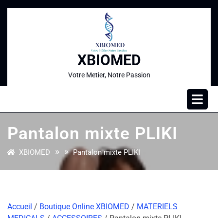
XBIOMED
Votre Metier, Notre Passion
Pantalon mixte PLIKI
» »
XBIOMED
Pantalon mixte PLIKI
Accueil
/
Boutique Online XBIOMED
/
MATERIELS