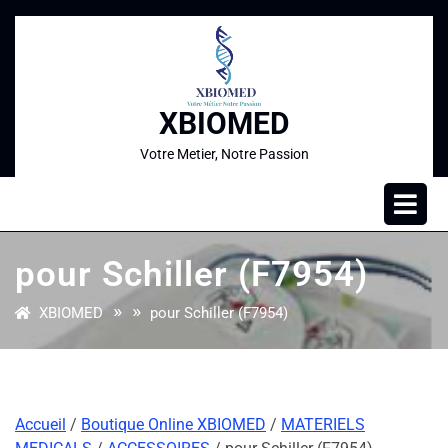
XBIOMED
Votre Metier, Notre Passion
pour Schiller (F7954)
» »
XBIOMED
pour Schiller (F7954)
Accueil
/
Boutique Online XBIOMED
/
MATERIELS