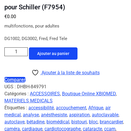
pour Schiller (F7954)
€
0.00
multifonctions, pour adultes
DG1002, DG3002, Fred, Fred Tele
Ajouter au panier
Ajouter à la liste de souhaits
Comparer
UGS :
DHBH-849791
Catégories :
ACCESSOIRES
,
Boutique Online XBIOMED
,
MATERIELS MEDICALS
Étiquettes :
accessibilité
,
accouchement
,
Afrique
,
air
medical
,
analyse
,
anésthesiste
,
aspiration
,
autoclavable
,
autoclave
,
bétadine
,
biomédical
,
bistouri
,
bloc
,
brancardier
,
caméra
,
cardiaque
,
cardiotocographe
,
cataracte
,
ccam
,