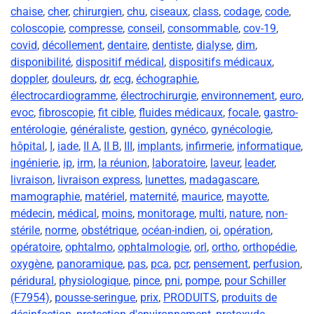
chaise
,
cher
,
chirurgien
,
chu
,
ciseaux
,
class
,
codage
,
code
,
coloscopie
,
compresse
,
conseil
,
consommable
,
cov-19
,
covid
,
décollement
,
dentaire
,
dentiste
,
dialyse
,
dim
,
disponibilité
,
dispositif médical
,
dispositifs médicaux
,
doppler
,
douleurs
,
dr
,
ecg
,
échographie
,
électrocardiogramme
,
électrochirurgie
,
environnement
,
euro
,
evoc
,
fibroscopie
,
fit cible
,
fluides médicaux
,
focale
,
gastro-
entérologie
,
généraliste
,
gestion
,
gynéco
,
gynécologie
,
hôpital
,
I
,
iade
,
II A
,
II B
,
III
,
implants
,
infirmerie
,
informatique
,
ingénierie
,
ip
,
irm
,
la réunion
,
laboratoire
,
laveur
,
leader
,
livraison
,
livraison express
,
lunettes
,
madagascare
,
mamographie
,
matériel
,
maternité
,
maurice
,
mayotte
,
médecin
,
médical
,
moins
,
monitorage
,
multi
,
nature
,
non-
stérile
,
norme
,
obstétrique
,
océan-indien
,
oi
,
opération
,
opératoire
,
ophtalmo
,
ophtalmologie
,
orl
,
ortho
,
orthopédie
,
oxygène
,
panoramique
,
pas
,
pca
,
pcr
,
pensement
,
perfusion
,
péridural
,
physiologique
,
pince
,
pni
,
pompe
,
pour Schiller
(F7954)
,
pousse-seringue
,
prix
,
PRODUITS
,
produits de