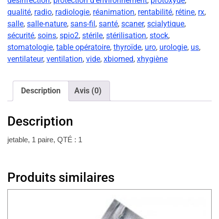
désinfection
,
protection d'environnement
,
protoxyde
,
qualité
,
radio
,
radiologie
,
réanimation
,
rentabilité
,
rétine
,
rx
,
salle
,
salle-nature
,
sans-fil
,
santé
,
scaner
,
scialytique
,
sécurité
,
soins
,
spio2
,
stérile
,
stérilisation
,
stock
,
stomatologie
,
table opératoire
,
thyroïde
,
uro
,
urologie
,
us
,
ventilateur
,
ventilation
,
vide
,
xbiomed
,
xhygiène
Description
Avis (0)
Description
jetable, 1 paire, QTÉ : 1
Produits similaires