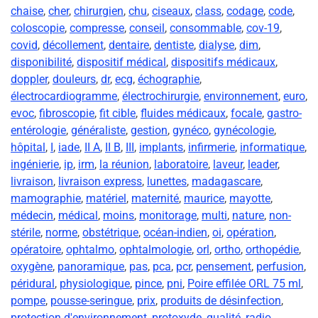
chaise
,
cher
,
chirurgien
,
chu
,
ciseaux
,
class
,
codage
,
code
,
coloscopie
,
compresse
,
conseil
,
consommable
,
cov-19
,
covid
,
décollement
,
dentaire
,
dentiste
,
dialyse
,
dim
,
disponibilité
,
dispositif médical
,
dispositifs médicaux
,
doppler
,
douleurs
,
dr
,
ecg
,
échographie
,
électrocardiogramme
,
électrochirurgie
,
environnement
,
euro
,
evoc
,
fibroscopie
,
fit cible
,
fluides médicaux
,
focale
,
gastro-
entérologie
,
généraliste
,
gestion
,
gynéco
,
gynécologie
,
hôpital
,
I
,
iade
,
II A
,
II B
,
III
,
implants
,
infirmerie
,
informatique
,
ingénierie
,
ip
,
irm
,
la réunion
,
laboratoire
,
laveur
,
leader
,
livraison
,
livraison express
,
lunettes
,
madagascare
,
mamographie
,
matériel
,
maternité
,
maurice
,
mayotte
,
médecin
,
médical
,
moins
,
monitorage
,
multi
,
nature
,
non-
stérile
,
norme
,
obstétrique
,
océan-indien
,
oi
,
opération
,
opératoire
,
ophtalmo
,
ophtalmologie
,
orl
,
ortho
,
orthopédie
,
oxygène
,
panoramique
,
pas
,
pca
,
pcr
,
pensement
,
perfusion
,
péridural
,
physiologique
,
pince
,
pni
,
Poire effilée ORL 75 ml
,
pompe
,
pousse-seringue
,
prix
,
produits de désinfection
,
protection d'environnement
,
protoxyde
,
qualité
,
radio
,