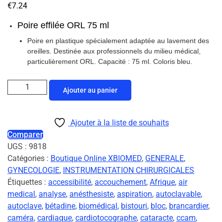
€
7.24
Poire effilée ORL 75 ml
Poire en plastique spécialement adaptée au lavement des
oreilles. Destinée aux professionnels du milieu médical,
particulièrement ORL. Capacité : 75 ml. Coloris bleu.
Ajouter au panier
Ajouter à la liste de souhaits
Comparer
UGS :
9818
Catégories :
Boutique Online XBIOMED
,
GENERALE
,
GYNECOLOGIE
,
INSTRUMENTATION CHIRURGICALES
Étiquettes :
accessibilité
,
accouchement
,
Afrique
,
air
medical
,
analyse
,
anésthesiste
,
aspiration
,
autoclavable
,
autoclave
,
bétadine
,
biomédical
,
bistouri
,
bloc
,
brancardier
,
caméra
,
cardiaque
,
cardiotocographe
,
cataracte
,
ccam
,