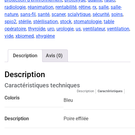
radiologie
,
réanimation
,
rentabilité
,
rétine
,
rx
,
salle
,
salle-
nature
,
sans-fil
,
santé
,
scaner
,
scialytique
,
sécurité
,
soins
,
spio2
,
stérile
,
stérilisation
,
stock
,
stomatologie
,
table
opératoire
,
thyroïde
,
uro
,
urologie
,
us
,
ventilateur
,
ventilation
,
vide
,
xbiomed
,
xhygiène
Description
Avis (0)
Description
Caractéristiques techniques
Description
Caractéristiques
Coloris
Bleu
Description
Poire effilée