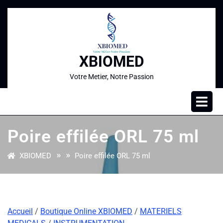
XBIOMED
Votre Metier, Notre Passion
Poire effilée ORL 75 ml
» »
XBIOMED
Poire effilée ORL 75 ml
Accueil
/
Boutique Online XBIOMED
/
MATERIELS