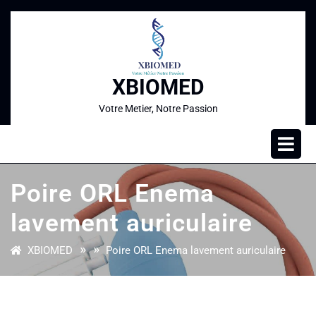
XBIOMED
Votre Metier, Notre Passion
Poire ORL Enema
lavement auriculaire
» »
XBIOMED
Poire ORL Enema lavement auriculaire