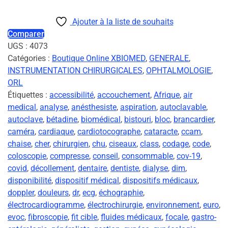
Ajouter à la liste de souhaits
Comparer
UGS :
4073
Catégories :
Boutique Online XBIOMED
,
GENERALE
,
INSTRUMENTATION CHIRURGICALES
,
OPHTALMOLOGIE
,
ORL
Étiquettes :
accessibilité
,
accouchement
,
Afrique
,
air
medical
,
analyse
,
anésthesiste
,
aspiration
,
autoclavable
,
autoclave
,
bétadine
,
biomédical
,
bistouri
,
bloc
,
brancardier
,
caméra
,
cardiaque
,
cardiotocographe
,
cataracte
,
ccam
,
chaise
,
cher
,
chirurgien
,
chu
,
ciseaux
,
class
,
codage
,
code
,
coloscopie
,
compresse
,
conseil
,
consommable
,
cov-19
,
covid
,
décollement
,
dentaire
,
dentiste
,
dialyse
,
dim
,
disponibilité
,
dispositif médical
,
dispositifs médicaux
,
doppler
,
douleurs
,
dr
,
ecg
,
échographie
,
électrocardiogramme
,
électrochirurgie
,
environnement
,
euro
,
evoc
,
fibroscopie
,
fit cible
,
fluides médicaux
,
focale
,
gastro-