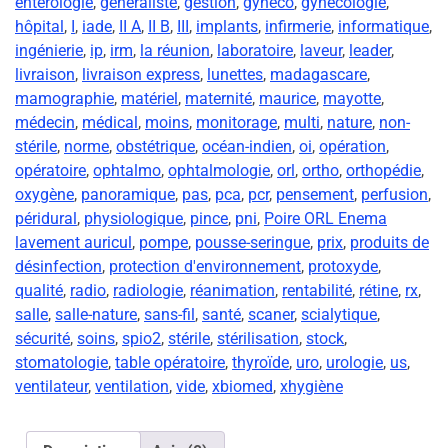
entérologie
,
généraliste
,
gestion
,
gynéco
,
gynécologie
,
hôpital
,
I
,
iade
,
II A
,
II B
,
III
,
implants
,
infirmerie
,
informatique
,
ingénierie
,
ip
,
irm
,
la réunion
,
laboratoire
,
laveur
,
leader
,
livraison
,
livraison express
,
lunettes
,
madagascare
,
mamographie
,
matériel
,
maternité
,
maurice
,
mayotte
,
médecin
,
médical
,
moins
,
monitorage
,
multi
,
nature
,
non-
stérile
,
norme
,
obstétrique
,
océan-indien
,
oi
,
opération
,
opératoire
,
ophtalmo
,
ophtalmologie
,
orl
,
ortho
,
orthopédie
,
oxygène
,
panoramique
,
pas
,
pca
,
pcr
,
pensement
,
perfusion
,
péridural
,
physiologique
,
pince
,
pni
,
Poire ORL Enema
lavement auricul
,
pompe
,
pousse-seringue
,
prix
,
produits de
désinfection
,
protection d'environnement
,
protoxyde
,
qualité
,
radio
,
radiologie
,
réanimation
,
rentabilité
,
rétine
,
rx
,
salle
,
salle-nature
,
sans-fil
,
santé
,
scaner
,
scialytique
,
sécurité
,
soins
,
spio2
,
stérile
,
stérilisation
,
stock
,
stomatologie
,
table opératoire
,
thyroïde
,
uro
,
urologie
,
us
,
ventilateur
,
ventilation
,
vide
,
xbiomed
,
xhygiène